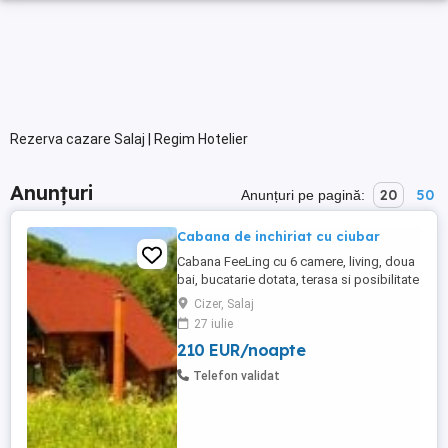
Rezerva cazare Salaj | Regim Hotelier
Anunțuri
20
50
Anunțuri pe pagină:
Cabana de inchiriat cu ciubar
Cabana FeeLing cu 6 camere, living, doua
bai, bucatarie dotata, terasa si posibilitate
pentru a gati mancare in ceaun si in plita.
Cizer, Salaj
Langa asta mai avem ciubar de 12 pers.,
27 iulie
teren de fotbal, biliard, lac pentru pescuit
210 EUR/noapte
sportiv, .. Plus parcare in curte Pentru
detalii puteti suna la nr. de tel. Va ...
Telefon validat