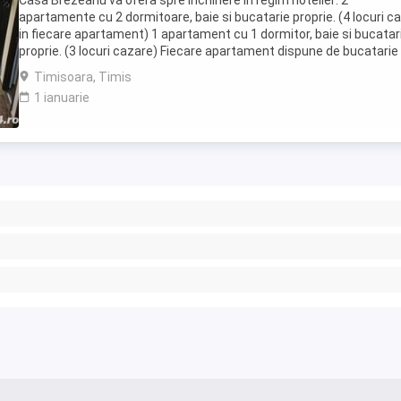
Casa Brezeanu va ofera spre inchiriere in regim hotelier: 2
apartamente cu 2 dormitoare, baie si bucatarie proprie. (4 locuri c
in fiecare apartament) 1 apartament cu 1 dormitor, baie si bucatar
proprie. (3 locuri cazare) Fiecare apartament dispune de bucatarie
complet utilata,baie cu cabina ...
Timisoara, Timis
1 ianuarie