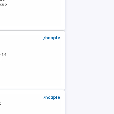
 cu o
/noapte
 ale
u -
/noapte
o