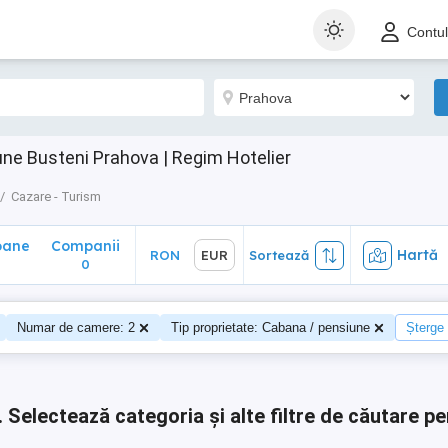
ane
Companii
Hartă
RON
EUR
Sortează
Contu
0
ne Busteni Prahova | Regim Hotelier
Cazare - Turism
oane
Companii
Hartă
RON
EUR
Sortează
0
0
Numar de camere: 2
Tip proprietate: Cabana / pensiune
Șterge t
.
Selectează categoria și alte filtre de căutare pe