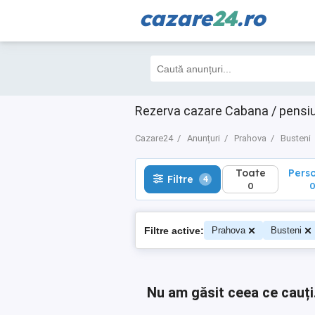
cazare
24
.ro
Toate
Perso
Filtre
4
0
0
Rezerva cazare Cabana / pensiu
Cazare24
Anunțuri
Prahova
Busteni
Toate
Pers
Filtre
4
0
Filtre active:
Prahova
Busteni
Nu am găsit ceea ce cauți