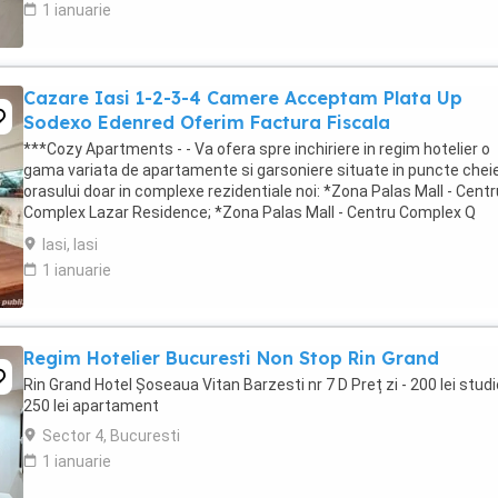
1 ianuarie
Cazare Iasi 1-2-3-4 Camere Acceptam Plata Up
Sodexo Edenred Oferim Factura Fiscala
***Cozy Apartments - - Va ofera spre inchiriere in regim hotelier o
gama variata de apartamente si garsoniere situate in puncte cheie
orasului doar in complexe rezidentiale noi: *Zona Palas Mall - Centr
Complex Lazar Residence; *Zona Palas Mall - Centru Complex Q
Residence; *Zona Palas Mall - ...
Iasi, Iasi
1 ianuarie
Regim Hotelier Bucuresti Non Stop Rin Grand
Rin Grand Hotel Șoseaua Vitan Barzesti nr 7 D Preț zi - 200 lei studi
250 lei apartament
Sector 4, Bucuresti
1 ianuarie