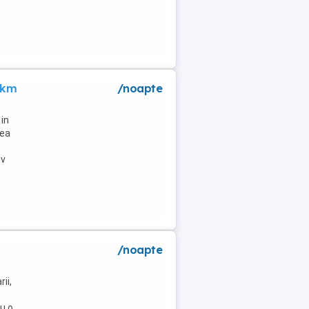
 km
/noapte
in
lea
tv
/noapte
ii,
u o