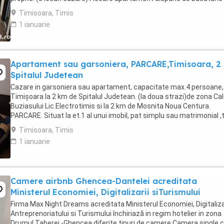
complet utilata,baie cu cabina ...
Timisoara, Timis
1 ianuarie
Apartament sau garsoniera, PARCARE,Timisoara, 2
Spitalul Judetean
Cazare in garsoniera sau apartament, capacitate max.4 persoane, 
Timișoara la 2 km de Spitalul Judetean. (la doua strazi)de zona Ca
Buziasului Lic.Electrotimis si la 2 km de Mosnita Noua Centura.
PARCARE. Situat la et.1 al unui imobil, pat simplu sau matrimonial ,
+wifi , frigider, mașină spălat, ...
Timisoara, Timis
1 ianuarie
Camere airbnb Ghencea-Dantelei acreditata
Ministerul Economiei, Digitalizarii siTurismului
Firma Max Night Dreams acreditata Ministerul Economiei, Digitalizar
Antreprenoriatului si Turismului închiriază in regim hotelier in zona
Drumul Taberei -Ghencea diferite tipuri de camere Camera single c