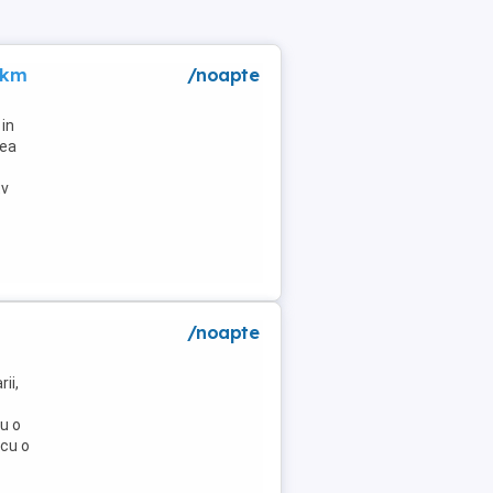
 km
/noapte
in
lea
tv
/noapte
ii,
u o
 cu o