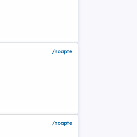
/noapte
a
/noapte