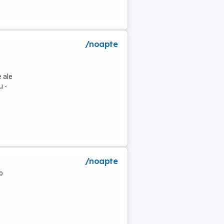
/noapte
 ale
u -
/noapte
o