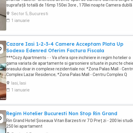
suprafață totală de 16mp 150ei 3ore , 170lei noapte Camera dublă
suprafață totală de ...
Sector 5, Bucuresti
1 ianuarie
Cazare Iasi 1-2-3-4 Camere Acceptam Plata Up
Sodexo Edenred Oferim Factura Fiscala
***Cozy Apartments - - Va ofera spre inchiriere in regim hotelier o
gama variata de apartamente si garsoniere situate in puncte cheie
orasului doar in complexe rezidentiale noi: *Zona Palas Mall - Centr
Complex Lazar Residence; *Zona Palas Mall - Centru Complex Q
Residence; *Zona Palas Mall - ...
Iasi, Iasi
1 ianuarie
Regim Hotelier Bucuresti Non Stop Rin Grand
Rin Grand Hotel Șoseaua Vitan Barzesti nr 7 D Preț zi - 200 lei studi
250 lei apartament