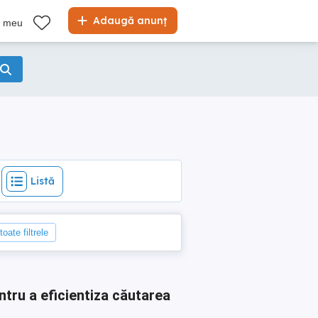
Listă
Adaugă anunț
l meu
Listă
oate filtrele
ntru a eficientiza căutarea