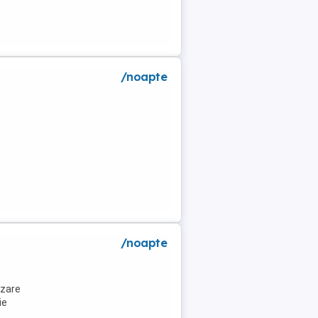
/noapte
a
/noapte
azare
ie