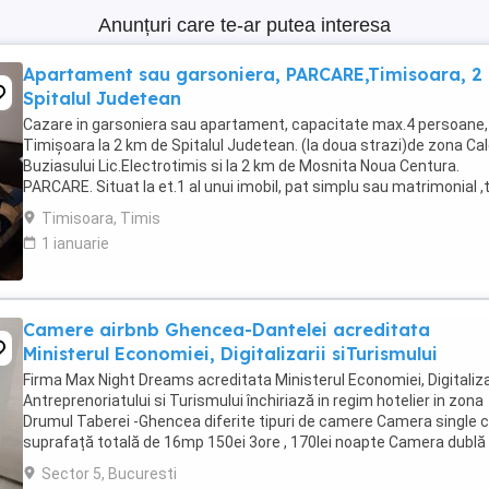
Anunțuri care te-ar putea interesa
Apartament sau garsoniera, PARCARE,Timisoara, 2
Spitalul Judetean
Cazare in garsoniera sau apartament, capacitate max.4 persoane, 
Timișoara la 2 km de Spitalul Judetean. (la doua strazi)de zona Ca
Buziasului Lic.Electrotimis si la 2 km de Mosnita Noua Centura.
PARCARE. Situat la et.1 al unui imobil, pat simplu sau matrimonial ,
+wifi , frigider, mașină spălat, ...
Timisoara, Timis
1 ianuarie
Camere airbnb Ghencea-Dantelei acreditata
Ministerul Economiei, Digitalizarii siTurismului
Firma Max Night Dreams acreditata Ministerul Economiei, Digitalizar
Antreprenoriatului si Turismului închiriază in regim hotelier in zona
Drumul Taberei -Ghencea diferite tipuri de camere Camera single c
suprafață totală de 16mp 150ei 3ore , 170lei noapte Camera dublă
suprafață totală de ...
Sector 5, Bucuresti