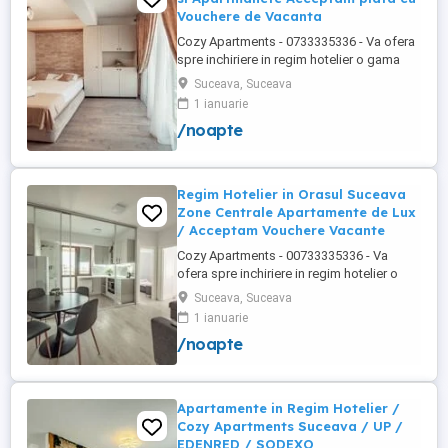
Vouchere de Vacanta
Cozy Apartments - 0733335336 - Va ofera
spre inchiriere in regim hotelier o gama
variata de apartamente si garsoniere
Suceava, Suceava
situate in puncte cheie ale orasului
1 ianuarie
Suceava: Bulevardul George Enescu.
/noapte
Kaufland George Enescu In centrul
Orasului pe Esplanada langa McDonald's.
Zamca Bulevardul 1 Mai Obcini Bulevardul
...
Regim Hotelier in Orasul Suceava
Zone Centrale Apartamente de Lux
/ Acceptam Vouchere Vacante
Cozy Apartments - 00733335336 - Va
ofera spre inchiriere in regim hotelier o
gama variata de apartamente si
Suceava, Suceava
garsoniere situate in puncte cheie ale
1 ianuarie
orasului Suceava: Bulevardul George
/noapte
Enescu. Kaufland George Enescu In
centrul Orasului pe Esplanada langa
McDonald's. Zamca Bulevardul 1 Mai
Obcini ...
Apartamente in Regim Hotelier /
Cozy Apartments Suceava / UP /
EDENRED / SODEXO