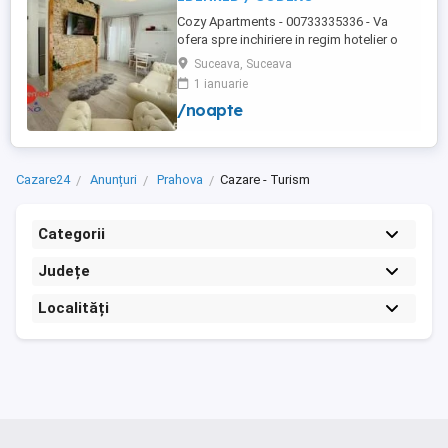
Cozy Apartments - 00733335336 - Va
ofera spre inchiriere in regim hotelier o
gama variata de apartamente si
Suceava, Suceava
garsoniere situate in puncte cheie ale
1 ianuarie
orasului Suceava: Bulevardul George
/noapte
Enescu. Kaufland George Enescu In
centrul Orasului pe Esplanada langa
McDonald's. Zamca Bulevardul 1 Mai
Obcini ...
Cazare24
Anunțuri
Prahova
Cazare - Turism
Categorii
Județe
Localități