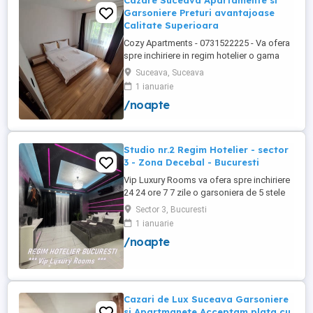
Cazare Suceava Apartamente si
Garsoniere Preturi avantajoase
Calitate Superioara
Cozy Apartments - 0731522225 - Va ofera
spre inchiriere in regim hotelier o gama
variata de apartamente si garsoniere
Suceava, Suceava
situate in puncte cheie ale orasului
1 ianuarie
Suceava: Bulevardul George Enescu. In
/noapte
centrul Orasului pe Esplanada langa
McDonald's. Bulevardul 1 Mai Obcini
Zamca Burdujeni Ipotesti Pentru ...
Studio nr.2 Regim Hotelier - sector
3 - Zona Decebal - Bucuresti
Vip Luxury Rooms va ofera spre inchiriere
24 24 ore 7 7 zile o garsoniera de 5 stele
Luxoase cu un desing unic si deosebit in
Sector 3, Bucuresti
Sector 3 Bucuresti . Garsoniera se alfa in
1 ianuarie
Complex Rezidential Nou . Monitorizare
/noapte
Video in Complex ( de la Politia Locala
Sector 3 ) Aceasta garsoniera are
suprafata de 35mp ...
Cazari de Lux Suceava Garsoniere
si Apartmanete Acceptam plata cu