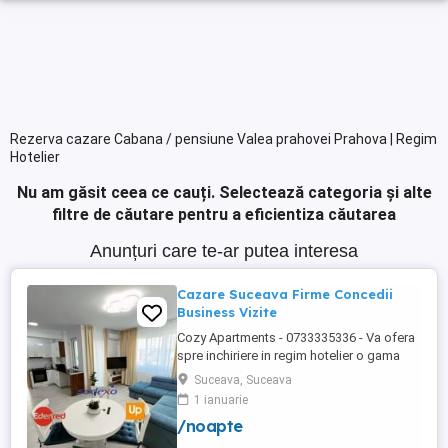
Rezerva cazare Cabana / pensiune Valea prahovei Prahova | Regim
Hotelier
Nu am găsit ceea ce cauți.
Selectează categoria și alte
filtre de căutare pentru a eficientiza căutarea
Anunțuri care te-ar putea interesa
Cazare Suceava Firme Concedii
Business Vizite
Cozy Apartments - 0733335336 - Va ofera
spre inchiriere in regim hotelier o gama
variata de apartamente si garsoniere
Suceava, Suceava
situate in puncte cheie ale orasului
1 ianuarie
Suceava: Bulevardul George Enescu.
/noapte
Kaufland George Enescu In centrul
Orasului pe Esplanada langa McDonald's.