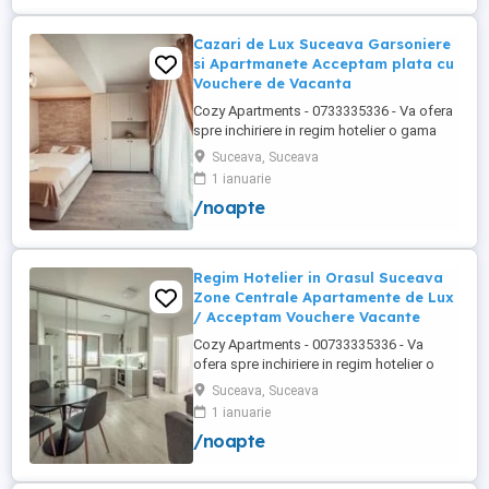
Cazari de Lux Suceava Garsoniere
si Apartmanete Acceptam plata cu
Vouchere de Vacanta
Cozy Apartments - 0733335336 - Va ofera
spre inchiriere in regim hotelier o gama
variata de apartamente si garsoniere
Suceava, Suceava
situate in puncte cheie ale orasului
1 ianuarie
Suceava: Bulevardul George Enescu.
/noapte
Kaufland George Enescu In centrul
Orasului pe Esplanada langa McDonald's.
Zamca Bulevardul 1 Mai Obcini Bulevardul
...
Regim Hotelier in Orasul Suceava
Zone Centrale Apartamente de Lux
/ Acceptam Vouchere Vacante
Cozy Apartments - 00733335336 - Va
ofera spre inchiriere in regim hotelier o
gama variata de apartamente si
Suceava, Suceava
garsoniere situate in puncte cheie ale
1 ianuarie
orasului Suceava: Bulevardul George
/noapte
Enescu. Kaufland George Enescu In
centrul Orasului pe Esplanada langa
McDonald's. Zamca Bulevardul 1 Mai