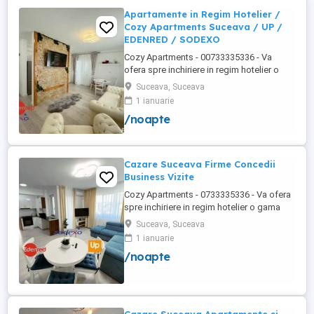
Obcini ...
Apartamente in Regim Hotelier /
Cozy Apartments Suceava / UP /
EDENRED / SODEXO
Cozy Apartments - 00733335336 - Va
ofera spre inchiriere in regim hotelier o
gama variata de apartamente si
Suceava, Suceava
garsoniere situate in puncte cheie ale
1 ianuarie
orasului Suceava: Bulevardul George
/noapte
Enescu. Kaufland George Enescu In
centrul Orasului pe Esplanada langa
McDonald's. Zamca Bulevardul 1 Mai
Obcini ...
Cazare Suceava Firme Concedii
Business Vizite
Cozy Apartments - 0733335336 - Va ofera
spre inchiriere in regim hotelier o gama
variata de apartamente si garsoniere
Suceava, Suceava
situate in puncte cheie ale orasului
1 ianuarie
Suceava: Bulevardul George Enescu.
/noapte
Kaufland George Enescu In centrul
Orasului pe Esplanada langa McDonald's.
Zamca Bulevardul 1 Mai Obcini Bulevardul
...