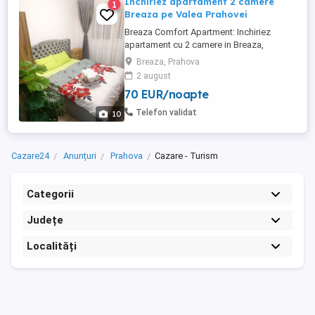
Inchiriez apartament 2 camere
1
Breaza pe Valea Prahovei
Breaza Comfort Apartment: Inchiriez
apartament cu 2 camere in Breaza,
complet utilat, renovat recent, cu centrala
Breaza, Prahova
proprie, televizoare hd, cuptor microunde,
2 august
expresor cafea, canapea extensibila, pat
70 EUR/noapte
160x200, dus.
Telefon validat
10
Cazare24
Anunțuri
Prahova
Cazare - Turism
Categorii
Județe
Localități