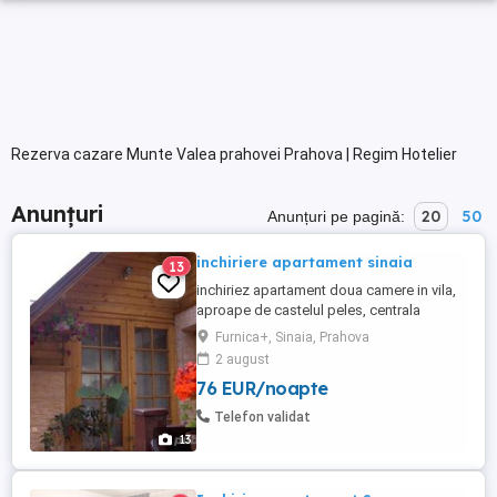
Rezerva cazare Munte Valea prahovei Prahova | Regim Hotelier
Anunțuri
20
50
Anunțuri pe pagină:
inchiriere apartament sinaia
13
inchiriez apartament doua camere in vila,
aproape de castelul peles, centrala
proprie, bucatarie utilata, tv, internet,
Furnica+, Sinaia, Prahova
foarte curat, posibilitate
2 august
gratar.apartamentul este situat intr-o zona
76 EUR/noapte
linistita, aproape de padure, de cabana
schiori, hanul haiducilor, taverna sarbului
Telefon validat
si telegondola., numar camere: ...
13