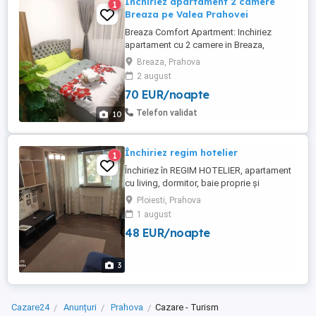
Inchiriez apartament 2 camere
1
Breaza pe Valea Prahovei
Breaza Comfort Apartment: Inchiriez
apartament cu 2 camere in Breaza,
complet utilat, renovat recent, cu centrala
Breaza, Prahova
proprie, televizoare hd, cuptor microunde,
2 august
expresor cafea, canapea extensibila, pat
70 EUR/noapte
160x200, dus.
Telefon validat
10
Închiriez regim hotelier
1
Închiriez în REGIM HOTELIER, apartament
cu living, dormitor, baie proprie și
bucătărie,Et.1,pe spate,în zona Mihai
Ploiesti, Prahova
Bravu,aveți lângă farmacie, bancă,
1 august
piața,statie autobuz, supermarket Pretul
48 EUR/noapte
pe noapte 250 de lei pentru 3persoane
maxim Tranzit 150 lei 3 ore EXCLUS (NU
ACCEPT)ESCORTE, PERSOANE
3
DUBIOASE,ORGANIZAREA ...
Cazare24
Anunțuri
Prahova
Cazare - Turism