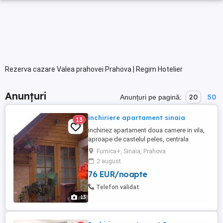
Rezerva cazare Valea prahovei Prahova | Regim Hotelier
Anunțuri
20
50
Anunțuri pe pagină:
inchiriere apartament sinaia
13
inchiriez apartament doua camere in vila,
aproape de castelul peles, centrala
proprie, bucatarie utilata, tv, internet,
Furnica+, Sinaia, Prahova
foarte curat, posibilitate
2 august
gratar.apartamentul este situat intr-o zona
76 EUR/noapte
linistita, aproape de padure, de cabana
schiori, hanul haiducilor, taverna sarbului
Telefon validat
si telegondola., numar camere: ...
13