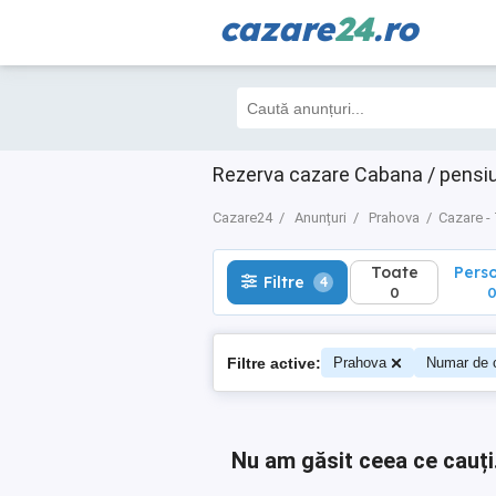
cazare
24
.ro
Toate
Perso
Filtre
4
0
0
Rezerva cazare Cabana / pensiu
Cazare24
Anunțuri
Prahova
Cazare -
Toate
Pers
Filtre
4
0
Filtre active:
Prahova
Numar de 
Nu am găsit ceea ce cauți