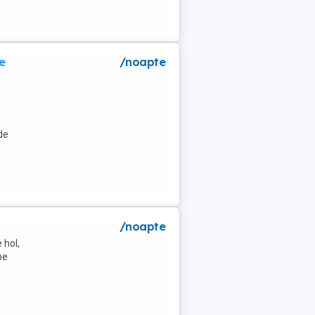
e
/noapte
de
/noapte
 hol,
pe