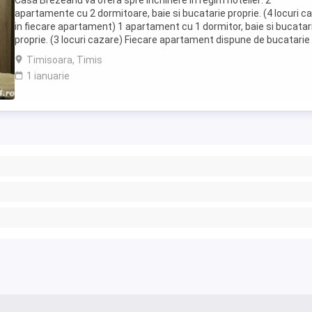
Casa Brezeanu va ofera spre inchiriere in regim hotelier: 2
apartamente cu 2 dormitoare, baie si bucatarie proprie. (4 locuri c
in fiecare apartament) 1 apartament cu 1 dormitor, baie si bucatar
proprie. (3 locuri cazare) Fiecare apartament dispune de bucatarie
complet utilata,baie cu cabina ...
Timisoara, Timis
1 ianuarie