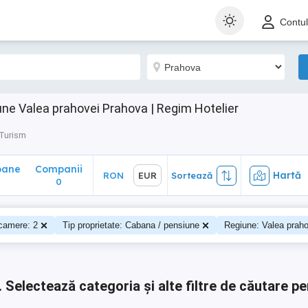
ane
Companii
Hartă
RON
EUR
Sortează
Contu
0
ne Valea prahovei Prahova | Regim Hotelier
 Turism
oane
Companii
Hartă
RON
EUR
Sortează
0
0
camere: 2
Tip proprietate: Cabana / pensiune
Regiune: Valea praho
.
Selectează categoria și alte filtre de căutare pe