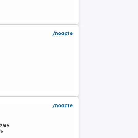
/noapte
/noapte
azare
ie