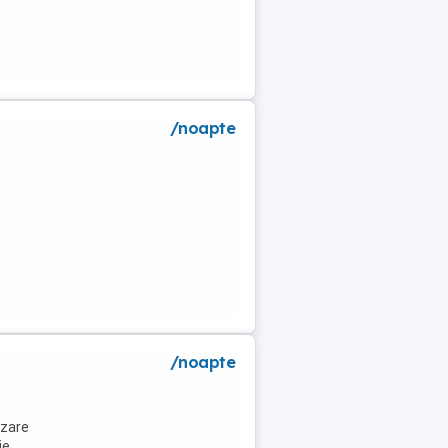
/noapte
a
/noapte
azare
ie