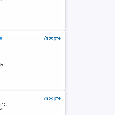
e
/noapte
de
/noapte
 hol,
pe