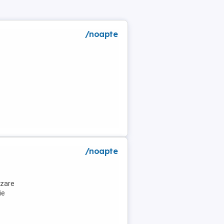
/noapte
a
/noapte
azare
ie