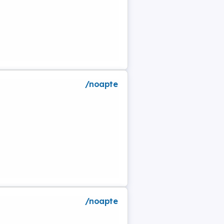
/noapte
/noapte