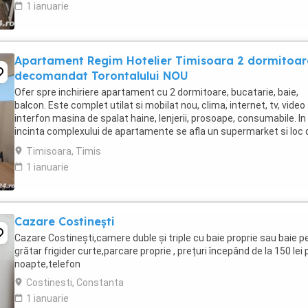
1 ianuarie
Apartament Regim Hotelier Timisoara 2 dormitoar
decomandat Torontalului NOU
Ofer spre inchiriere apartament cu 2 dormitoare, bucatarie, baie,
balcon. Este complet utilat si mobilat nou, clima, internet, tv, video
interfon masina de spalat haine, lenjerii, prosoape, consumabile. In
incinta complexului de apartamente se afla un supermarket si loc 
joaca pentru copii. Apartamentul ...
Timisoara, Timis
1 ianuarie
Cazare Costinești
Cazare Costinești,camere duble și triple cu baie proprie sau baie pe
grătar frigider curte,parcare proprie , prețuri începând de la 150 lei 
noapte,telefon
Costinesti, Constanta
1 ianuarie