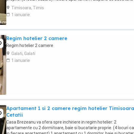
complet utilata,baie cu cabina ...
Timisoara, Timis
1 ianuarie
Regim hotelier 2 camere
Regim hotelier 2 camere
Galati, Galati
1 ianuarie
Apartament 1 si 2 camere regim hotelier Timisoar
Cetatii
Casa Brezeanu va ofera spre inchiriere in regim hotelier: 2
apartamente cu 2 dormitoare, baie si bucatarie proprie. (4 locuri c
in fiecare apartament) 1 apartament cu 1 dormitor, baie si bucatar