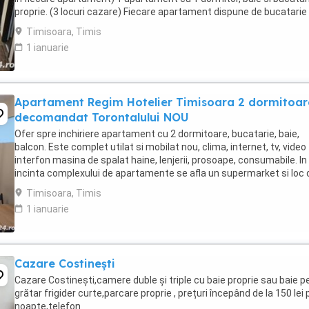
proprie. (3 locuri cazare) Fiecare apartament dispune de bucatarie
complet utilata,baie cu cabina ...
Timisoara, Timis
1 ianuarie
Apartament Regim Hotelier Timisoara 2 dormitoar
decomandat Torontalului NOU
Ofer spre inchiriere apartament cu 2 dormitoare, bucatarie, baie,
balcon. Este complet utilat si mobilat nou, clima, internet, tv, video
interfon masina de spalat haine, lenjerii, prosoape, consumabile. In
incinta complexului de apartamente se afla un supermarket si loc 
joaca pentru copii. Apartamentul ...
Timisoara, Timis
1 ianuarie
Cazare Costinești
Cazare Costinești,camere duble și triple cu baie proprie sau baie pe
grătar frigider curte,parcare proprie , prețuri începând de la 150 lei 
noapte,telefon