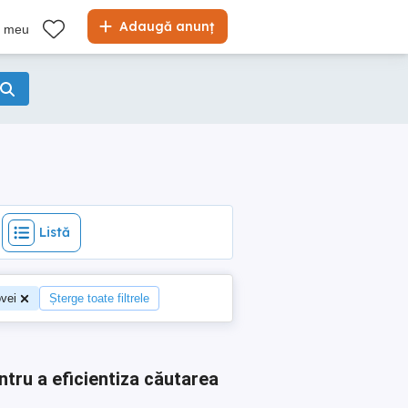
Listă
Adaugă anunț
l meu
Listă
vei
Șterge toate filtrele
ntru a eficientiza căutarea