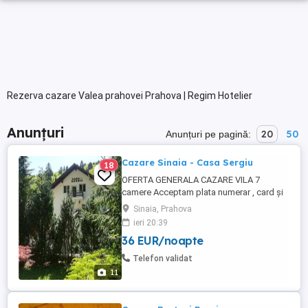
Rezerva cazare Valea prahovei Prahova | Regim Hotelier
Anunțuri
20
50
Anunțuri pe pagină:
Cazare Sinaia - Casa Sergiu
18
OFERTA GENERALA CAZARE VILA 7
camere Acceptam plata numerar , card și
card de vacanță. Vila cu parter si doua
Sinaia, Prahova
etaje, este compusa din: - 6 camere cu pat
ieri 20:39
dublu matrimonia și 1 camera cu 2 paturi
36 EUR/noapte
matrimoniale, pentru 4 persoane. televizor
in fiecare camera, Wi-FI, după cum
Telefon validat
urmează : - ...
11