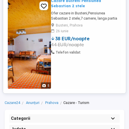
Cazare Busteni Pensiunea
Sebastian 2 stele
Ofer cazare in Busteni,Pensiunea
Sebastian 2 stele,7 camere, langa partia
de ski Kalinderu,toate facilitatile, preturi
Busteni, Prahova
incepand de la 200 RON noapte.
26 iunie
38 EUR/noapte
44 EUR/noapte
Telefon validat
5
Cazare24
Anunțuri
Prahova
Cazare - Turism
Categorii