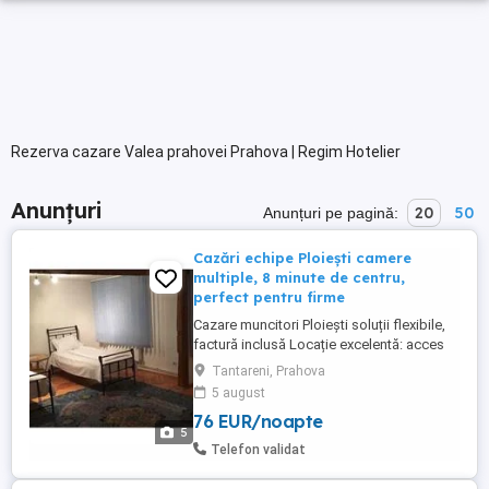
Rezerva cazare Valea prahovei Prahova | Regim Hotelier
Anunțuri
20
50
Anunțuri pe pagină:
Cazări echipe Ploiești camere
multiple, 8 minute de centru,
perfect pentru firme
Cazare muncitori Ploiești soluții flexibile,
factură inclusă Locație excelentă: acces
rapid către centre comerciale, rafinării și
Tantareni, Prahova
zone industriale din Ploiești Apartament în
5 august
vilă capacitate mare 4 camere | până la 11
76 EUR/noapte
persoane 1 baie, bucătărie complet utilată
5
TV, balcon, grătar ...
Telefon validat