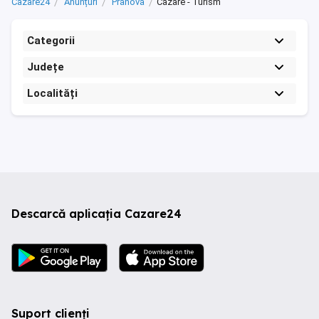
Cazare24
Anunțuri
Prahova
Cazare - Turism
Categorii
Județe
Localități
Descarcă aplicația Cazare24
Suport clienți