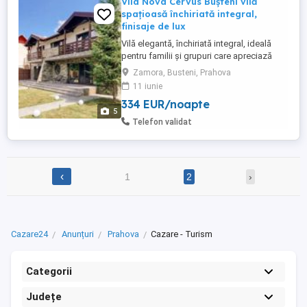
Vila Nova Cervus Bușteni vilă
spațioasă închiriată integral,
finisaje de lux
Vilă elegantă, închiriată integral, ideală
pentru familii și grupuri care apreciază
confortul, intimitatea și designul rafinat.
Zamora, Busteni, Prahova
Beneficiază de o priveliște spectaculoasă
11 iunie
spre Munții Caraiman, într-o zonă liniștită
334 EUR/noapte
din Bușteni. Vila dispune de 5 camere
5
duble deluxe, fiecare cu baie proprie și
Telefon validat
balcon, ...
‹
1
2
›
Cazare24
Anunțuri
Prahova
Cazare - Turism
Categorii
Județe