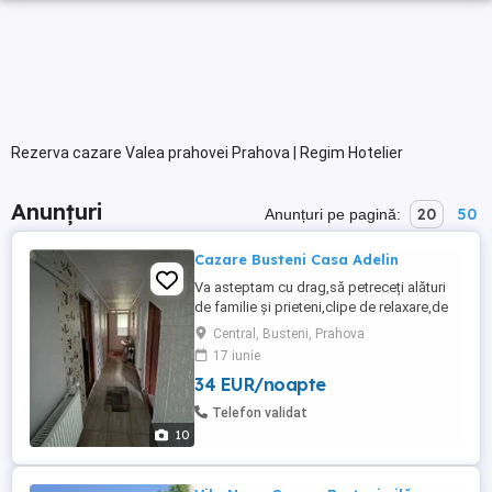
Rezerva cazare Valea prahovei Prahova | Regim Hotelier
Anunțuri
20
50
Anunțuri pe pagină:
Cazare Busteni Casa Adelin
Va asteptam cu drag,să petreceți alături
de familie și prieteni,clipe de relaxare,de
neuitat...zile de nastere,sau onomastice....
Central, Busteni, Prahova
Va sta la dispozitie,o locație centrală,într-
17 iunie
o zonă liniștită cu 3 camere la etaj cu
34 EUR/noapte
bai,internet,tv și 1 camera la parter,cu baia
pe hol,și bucătărie dotată cu tot ce este ...
Telefon validat
10