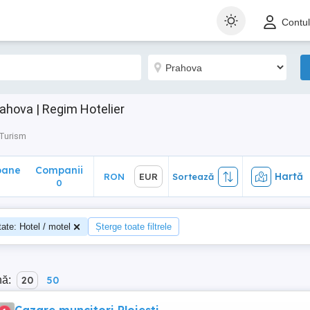
ane
Companii
Hartă
RON
EUR
Sortează
Contu
0
ahova | Regim Hotelier
 Turism
oane
Companii
Hartă
RON
EUR
Sortează
0
tate: Hotel / motel
Șterge toate filtrele
nă:
20
50