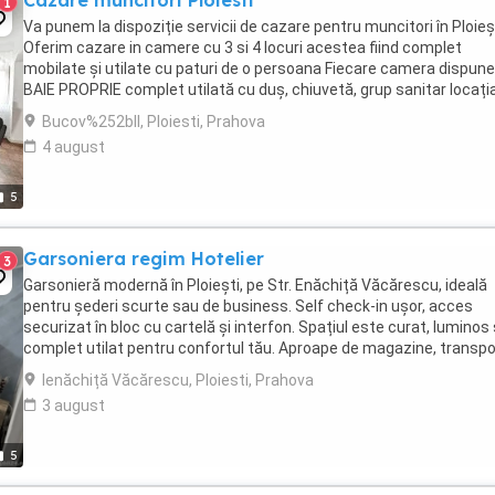
Cazare muncitori Ploiesti
1
Va punem la dispoziție servicii de cazare pentru muncitori în Ploieș
Oferim cazare in camere cu 3 si 4 locuri acestea fiind complet
mobilate și utilate cu paturi de o persoana Fiecare camera dispune
BAIE PROPRIE complet utilată cu duș, chiuvetă, grup sanitar locați
avand centrala proprie Oferim ...
Bucov%252bII, Ploiesti, Prahova
4 august
5
Garsoniera regim Hotelier
3
Garsonieră modernă în Ploiești, pe Str. Enăchiță Văcărescu, ideală
pentru șederi scurte sau de business. Self check-in ușor, acces
securizat în bloc cu cartelă și interfon. Spațiul este curat, luminos 
complet utilat pentru confortul tău. Aproape de magazine, transpo
public și puncte de interes ...
Ienăchiță Văcărescu, Ploiesti, Prahova
3 august
5