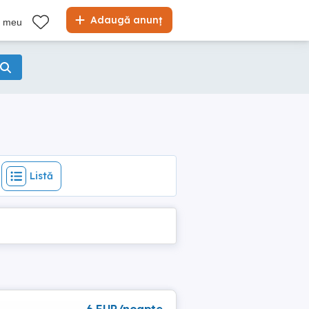
Listă
Adaugă anunț
l meu
Listă