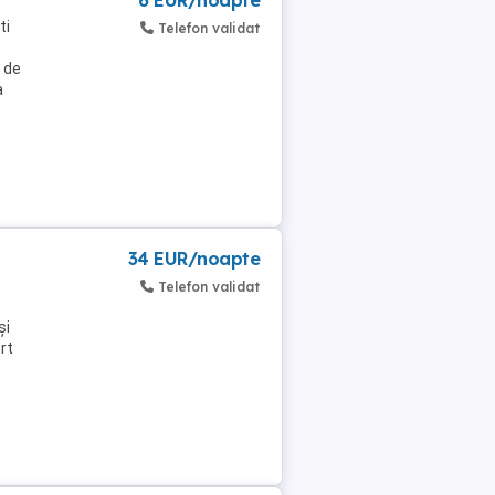
6 EUR/noapte
ti
Telefon validat
 de
a
34 EUR/noapte
Telefon validat
și
rt