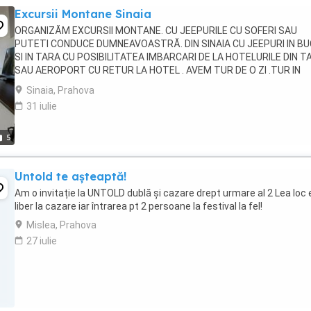
Excursii Montane Sinaia
ORGANIZĂM EXCURSII MONTANE. CU JEEPURILE CU SOFERI SAU
PUTETI CONDUCE DUMNEAVOASTRĂ. DIN SINAIA CU JEEPURI IN BU
SI IN TARA CU POSIBILITATEA IMBARCARI DE LA HOTELURILE DIN T
SAU AEROPORT CU RETUR LA HOTEL . AVEM TUR DE O ZI .TUR IN
BUCEGI . CU PLECARE DIN SINAIA, TRANSBUCEGI ,Opriri la belvedere .
Sinaia, Prahova
31 iulie
5
Untold te așteaptă!
Am o invitație la UNTOLD dublă și cazare drept urmare al 2 Lea loc
liber la cazare iar întrarea pt 2 persoane la festival la fel!
Mislea, Prahova
27 iulie