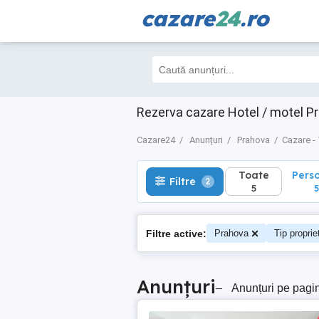
cazare
24
.ro
Toate
Perso
Filtre
2
5
5
Rezerva cazare Hotel / motel Pr
Cazare24
Anunțuri
Prahova
Cazare -
Toate
Pers
Filtre
2
5
5
Filtre active:
Prahova
Tip proprie
Anunțuri
–
Anunțuri pe pagi