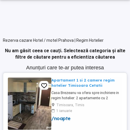
Rezerva cazare Hotel / motel Prahova | Regim Hotelier
Nu am găsit ceea ce cauți.
Selectează categoria și alte
filtre de căutare pentru a eficientiza căutarea
Anunțuri care te-ar putea interesa
Apartament 1 si 2 camere regim
hotelier Timisoara Cetatii
Casa Brezeanu va ofera spre inchiriere in
regim hotelier: 2 apartamente cu 2
dormitoare, baie si bucatarie proprie. (4
Timisoara, Timis
locuri cazare in fiecare apartament) 1
1 ianuarie
apartament cu 1 dormitor, baie si
/noapte
bucatarie proprie. (3 locuri cazare) Fiecare
apartament dispune de bucatarie complet
utilata,baie cu cabina ...