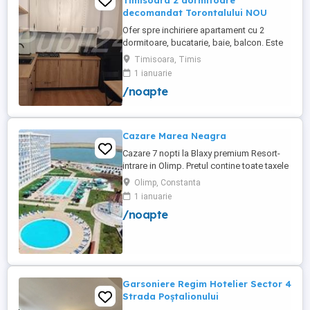
Timisoara 2 dormitoare
decomandat Torontalului NOU
Ofer spre inchiriere apartament cu 2
dormitoare, bucatarie, baie, balcon. Este
complet utilat si mobilat nou, clima,
Timisoara, Timis
internet, tv, video interfon masina de
1 ianuarie
spalat haine, lenjerii, prosoape,
/noapte
consumabile. In incinta complexului de
apartamente se afla un supermarket si loc
de joaca pentru copii. Apartamentul ...
Cazare Marea Neagra
Cazare 7 nopti la Blaxy premium Resort-
intrare in Olimp. Pretul contine toate taxele
(cazare, parcare, acces piscine, Peioada
Olimp, Constanta
valabila in 2026 intrare in 22 august-iesire
1 ianuarie
in 29 august.
/noapte
Garsoniere Regim Hotelier Sector 4
Strada Poștalionului