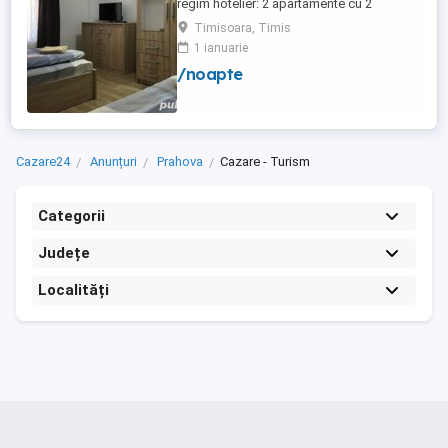
regim hotelier: 2 apartamente cu 2
dormitoare, baie si bucatarie proprie. (4
Timisoara, Timis
locuri cazare in fiecare apartament) 1
1 ianuarie
apartament cu 1 dormitor, baie si
/noapte
bucatarie proprie. (3 locuri cazare) Fiecare
apartament dispune de bucatarie complet
utilata,baie cu cabina ...
Cazare24
Anunțuri
Prahova
Cazare - Turism
Categorii
Județe
Localități