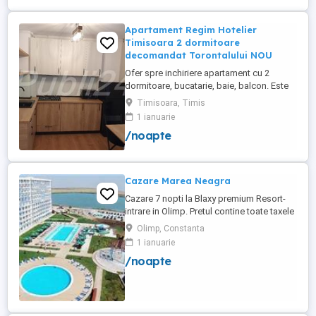
Apartament Regim Hotelier
Timisoara 2 dormitoare
decomandat Torontalului NOU
Ofer spre inchiriere apartament cu 2
dormitoare, bucatarie, baie, balcon. Este
complet utilat si mobilat nou, clima,
Timisoara, Timis
internet, tv, video interfon masina de
1 ianuarie
spalat haine, lenjerii, prosoape,
/noapte
consumabile. In incinta complexului de
apartamente se afla un supermarket si loc
de joaca pentru copii. Apartamentul ...
Cazare Marea Neagra
Cazare 7 nopti la Blaxy premium Resort-
intrare in Olimp. Pretul contine toate taxele
(cazare, parcare, acces piscine, Peioada
Olimp, Constanta
valabila in 2026 intrare in 22 august-iesire
1 ianuarie
in 29 august.
/noapte