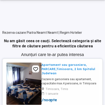
Rezerva cazare Piatra Neamt Neamt | Regim Hotelier
Nu am găsit ceea ce cauți.
Selectează categoria și alte
filtre de căutare pentru a eficientiza căutarea
Anunțuri care te-ar putea interesa
Apartament sau garsoniera,
PARCARE,Timisoara, 2 km Spitalul
Judetean
Cazare in garsoniera sau apartament,
capacitate max.4 persoane, in Timișoara
la 2 km de Spitalul Judetean. (la doua
Timisoara, Timis
strazi)de zona Calea Buziasului
1 ianuarie
Lic.Electrotimis si la 2 km de Mosnita
/noapte
Noua Centura. PARCARE. Situat la et.1 al
unui imobil, pat simplu sau matrimonial ,tv