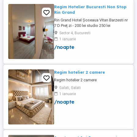
Regim Hotelier Bucuresti Non Stop
Rin Grand
Rin Grand Hotel Șoseaua Vitan Barzesti nr
7 D Preț zi - 200 lei studio 250 lei
apartament
Sector 4, Bucuresti
1 ianuarie
/noapte
Regim hotelier 2 camere
Regim hotelier 2 camere
Galati, Galati
1 ianuarie
/noapte