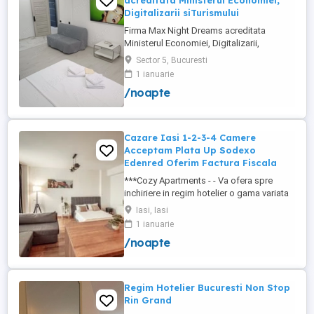
acreditata Ministerul Economiei,
Digitalizarii siTurismului
Firma Max Night Dreams acreditata
Ministerul Economiei, Digitalizarii,
Antreprenoriatului si Turismului închiriază
Sector 5, Bucuresti
in regim hotelier in zona Drumul Taberei -
1 ianuarie
Ghencea diferite tipuri de camere Camera
/noapte
single cu o suprafață totală de 16mp
150ei 3ore , 170lei noapte Camera dublă
cu o suprafață totală de ...
Cazare Iasi 1-2-3-4 Camere
Acceptam Plata Up Sodexo
Edenred Oferim Factura Fiscala
***Cozy Apartments - - Va ofera spre
inchiriere in regim hotelier o gama variata
de apartamente si garsoniere situate in
Iasi, Iasi
puncte cheie ale orasului doar in
1 ianuarie
complexe rezidentiale noi: *Zona Palas
/noapte
Mall - Centru - Complex Lazar Residence;
*Zona Palas Mall - Centru Complex Q
Residence; *Zona Palas Mall - ...
Regim Hotelier Bucuresti Non Stop
Rin Grand