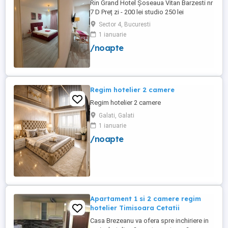
Rin Grand Hotel Șoseaua Vitan Barzesti nr
7 D Preț zi - 200 lei studio 250 lei
apartament
Sector 4, Bucuresti
1 ianuarie
/noapte
Regim hotelier 2 camere
Regim hotelier 2 camere
Galati, Galati
1 ianuarie
/noapte
Apartament 1 si 2 camere regim
hotelier Timisoara Cetatii
Casa Brezeanu va ofera spre inchiriere in