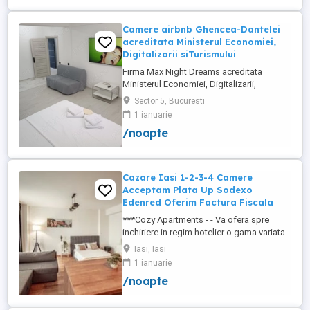
+wifi , frigider, mașină spălat, ...
Camere airbnb Ghencea-Dantelei
acreditata Ministerul Economiei,
Digitalizarii siTurismului
Firma Max Night Dreams acreditata
Ministerul Economiei, Digitalizarii,
Antreprenoriatului si Turismului închiriază
Sector 5, Bucuresti
in regim hotelier in zona Drumul Taberei -
1 ianuarie
Ghencea diferite tipuri de camere Camera
/noapte
single cu o suprafață totală de 16mp
150ei 3ore , 170lei noapte Camera dublă
cu o suprafață totală de ...
Cazare Iasi 1-2-3-4 Camere
Acceptam Plata Up Sodexo
Edenred Oferim Factura Fiscala
***Cozy Apartments - - Va ofera spre
inchiriere in regim hotelier o gama variata
de apartamente si garsoniere situate in
Iasi, Iasi
puncte cheie ale orasului doar in
1 ianuarie
complexe rezidentiale noi: *Zona Palas
/noapte
Mall - Centru - Complex Lazar Residence;
*Zona Palas Mall - Centru Complex Q
Residence; *Zona Palas Mall - ...