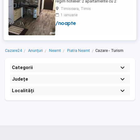
regim hotelier: 2 apartamente cu 2
dormitoare, baie si bucatarie proprie. (4
Timisoara, Timis
locuri cazare in fiecare apartament) 1
1 ianuarie
apartament cu 1 dormitor, baie si
/noapte
bucatarie proprie. (3 locuri cazare) Fiecare
apartament dispune de bucatarie complet
utilata,baie cu cabina ...
Cazare24
Anunțuri
Neamt
Piatra Neamt
Cazare - Turism
Categorii
Județe
Localități