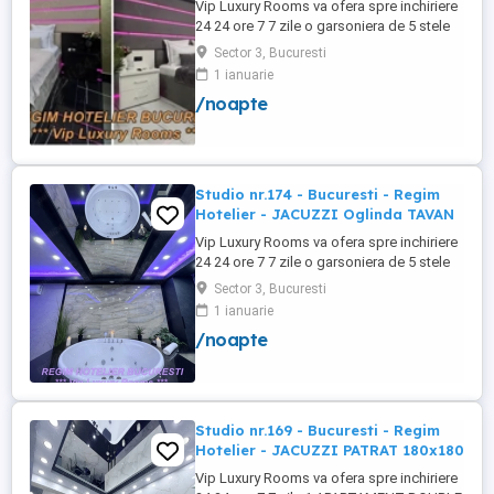
Vip Luxury Rooms va ofera spre inchiriere
24 24 ore 7 7 zile o garsoniera de 5 stele
Luxoase cu un desing unic si deosebit in
Sector 3, Bucuresti
Sector 3 Bucuresti . Garsoniera se alfa in
1 ianuarie
Complex Rezidential Nou . Monitorizare
/noapte
Video in Complex ( de la Politia Locala
Sector 3 ) Aceasta garsoniera are
suprafata de 35mp ...
Studio nr.174 - Bucuresti - Regim
Hotelier - JACUZZI Oglinda TAVAN
Vip Luxury Rooms va ofera spre inchiriere
24 24 ore 7 7 zile o garsoniera de 5 stele
Luxoase cu un desing unic si deosebit in
Sector 3, Bucuresti
Sector 3 Bucuresti . Garsoniera se alfa in
1 ianuarie
Complex Rezidential Nou . Acces Bariera
/noapte
Monitorizare Video in Complex ( de la
Politia Locala Sector 3 ) Loc de parcare
PRIVAT in complex ...
Studio nr.169 - Bucuresti - Regim
Hotelier - JACUZZI PATRAT 180x180
Vip Luxury Rooms va ofera spre inchiriere