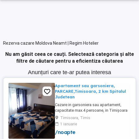
Rezerva cazare Moldova Neamt | Regim Hotelier
Nu am găsit ceea ce cauți.
Selectează categoria și alte
filtre de căutare pentru a eficientiza căutarea
Anunțuri care te-ar putea interesa
Apartament sau garsoniera,
PARCARE,Timisoara, 2 km Spitalul
Judetean
Cazare in garsoniera sau apartament,
capacitate max.4 persoane, in Timișoara
la 2 km de Spitalul Judetean. (la doua
Timisoara, Timis
strazi)de zona Calea Buziasului
1 ianuarie
Lic.Electrotimis si la 2 km de Mosnita
/noapte
Noua Centura. PARCARE. Situat la et.1 al
unui imobil, pat simplu sau matrimonial ,tv