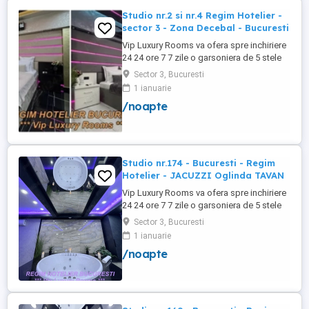
Studio nr.2 si nr.4 Regim Hotelier -
sector 3 - Zona Decebal - Bucuresti
Vip Luxury Rooms va ofera spre inchiriere
24 24 ore 7 7 zile o garsoniera de 5 stele
Luxoase cu un desing unic si deosebit in
Sector 3, Bucuresti
Sector 3 Bucuresti . Garsoniera se alfa in
1 ianuarie
Complex Rezidential Nou . Monitorizare
/noapte
Video in Complex ( de la Politia Locala
Sector 3 ) Aceasta garsoniera are
suprafata de 35mp ...
Studio nr.174 - Bucuresti - Regim
Hotelier - JACUZZI Oglinda TAVAN
Vip Luxury Rooms va ofera spre inchiriere
24 24 ore 7 7 zile o garsoniera de 5 stele
Luxoase cu un desing unic si deosebit in
Sector 3, Bucuresti
Sector 3 Bucuresti . Garsoniera se alfa in
1 ianuarie
Complex Rezidential Nou . Acces Bariera
/noapte
Monitorizare Video in Complex ( de la
Politia Locala Sector 3 ) Loc de parcare
PRIVAT in complex ...