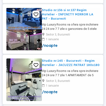
+wifi , frigider, mașină spălat, ...
Studio nr.136 si nr.137 Regim
Hotelier - INFINITY MIRROR LA
PAT - Bucuresti
Vip Luxury Rooms va ofera spre inchiriere
24 24 ore 7 7 zile o garsoniera de 5 stele
Luxoase cu un desing unic si deosebit in
Sector 3, Bucuresti
Sector 3 Bucuresti . Garsoniera se alfa in
1 ianuarie
Complex Rezidential Nou . Acces Bariera
/noapte
Monitorizare Video in Complex ( de la
Politia Locala Sector 3 ) Loc de parcare
PRIVAT in complex ...
Studio nr.145 - Bucuresti - Regim
Hotelier - JACUZZI PATRAT 180x180
Vip Luxury Rooms va ofera spre inchiriere
24 24 ore 7 7 zile 1 APARTAMENT de 5
stele Luxos cu un desing unic si deosebit
Sector 3, Bucuresti
in Sector 3 Bucuresti . APARTAMENTUL se
1 ianuarie
alfa in Complex Rezidential Nou . Acces
/noapte
Bariera Monitorizare Video in Complex (
de la Politia Locala Sector 3 ) Loc de
parcare PRIVAT in complex ...