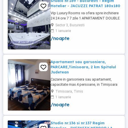
Studio nr.169 - Bucuresti - Regim
Hotelier - JACUZZI PATRAT 180x180
Vip Luxury Rooms va ofera spre inchiriere
24 24 ore 7 7 zile 1 APARTAMENT DOUBLE
ROOMS de 5 stele Luxoasa cu un desing
Sector 3, Bucuresti
unic si deosebit in Sector 3 Bucuresti .
1 ianuarie
APARTAMENTUL se alfa in Complex
/noapte
Rezidential Nou . Acces Bariera
Monitorizare Video in Complex ( de la
Politia Locala Sector 3 ) Loc de parcare ...
Apartament sau garsoniera,
PARCARE,Timisoara, 2 km Spitalul
Judetean
Cazare in garsoniera sau apartament,
capacitate max.4 persoane, in Timișoara
la 2 km de Spitalul Judetean. (la doua
Timisoara, Timis
strazi)de zona Calea Buziasului
1 ianuarie
Lic.Electrotimis si la 2 km de Mosnita
/noapte
Noua Centura. PARCARE. Situat la et.1 al
unui imobil, pat simplu sau matrimonial ,tv
+wifi , frigider, mașină spălat, ...
Studio nr.136 si nr.137 Regim