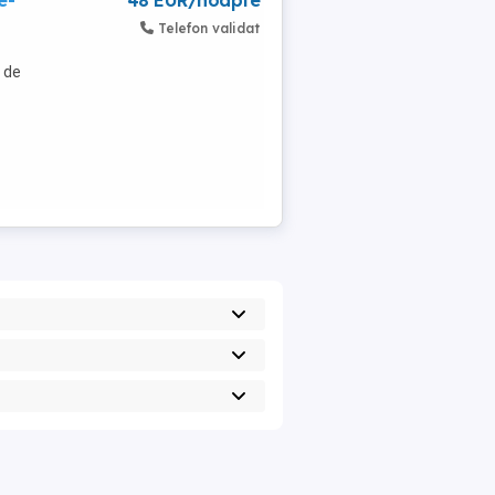
e-
48 EUR/noapte
Telefon validat
e de