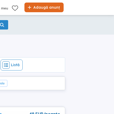
Listă
Adaugă anunț
l meu
Listă
rele