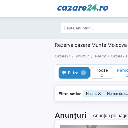
cazare
24
.ro
Toate
Perso
Filtre
4
1
1
Rezerva cazare Munte Moldova 
Cazare24
Anunțuri
Neamt
Cazare - T
Toate
Pers
Filtre
4
1
1
Filtre active:
Neamt
Numar de ca
Anunțuri
–
Anunțuri pe pagi