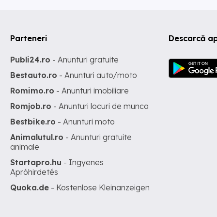
Parteneri
Descarcă ap
Publi24.ro
- Anunturi gratuite
Bestauto.ro
- Anunturi auto/moto
Romimo.ro
- Anunturi imobiliare
Romjob.ro
- Anunturi locuri de munca
Bestbike.ro
- Anunturi moto
Animalutul.ro
- Anunturi gratuite
animale
Startapro.hu
- Ingyenes
Apróhirdetés
Quoka.de
- Kostenlose Kleinanzeigen