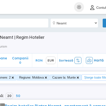
ane
Companii
Hartă
RON
EUR
Sortează
Contu
0
Neamt | Regim Hotelier
urism
oane
Companii
Hartă
RON
EUR
Sortează
0
mere: 2
Regiune: Moldova
Cazare la: Munte
Șterge toate filt
nă:
20
50