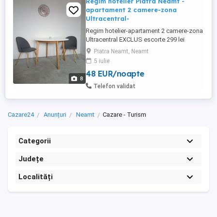
Regim hotelier Piatra Neamt -
apartament 2 camere-zona
Ultracentral-
Regim hotelier-apartament 2 camere-zona
Ultracentral EXCLUS escorte 299 lei
noapte 249 lei noapte (cel putin 2 nopti)
Piatra Neamt, Neamt
Capacitate de 4 persoane.
5 iulie
48 EUR/noapte
8
Telefon validat
Cazare24
Anunțuri
Neamt
Cazare - Turism
Categorii
Județe
Localități