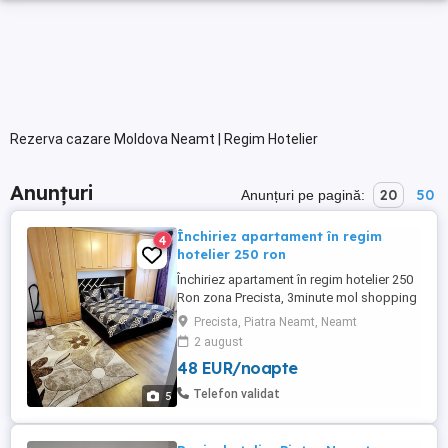
Rezerva cazare Moldova Neamt | Regim Hotelier
Anunțuri
20
50
Anunțuri pe pagină:
Închiriez apartament în regim
4
hotelier 250 ron
Închiriez apartament în regim hotelier 250
Ron zona Precista, 3minute mol shopping
City ! Apartamentul este foarte comod,
Precista, Piatra Neamt, Neamt
compus din 2 camere , bae bucătărie și
2 august
hol mobilat și utilat situat la parter! Este
48 EUR/noapte
situat într-o zonă liniștită! Împrejurimi
shopping city,
Telefon validat
5
supermarket,farmacie,școală,parc