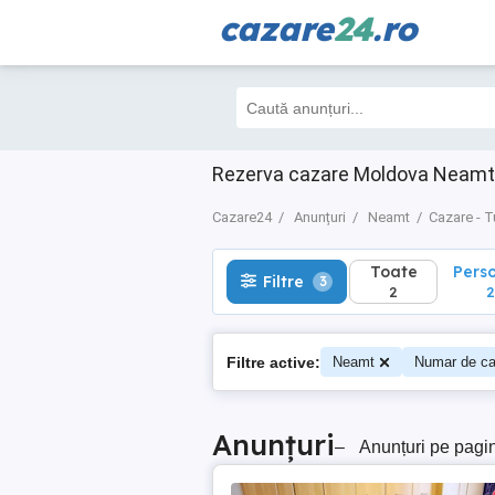
cazare
24
.ro
Toate
Perso
Filtre
3
2
2
Rezerva cazare Moldova Neamt 
Cazare24
Anunțuri
Neamt
Cazare - T
Toate
Pers
Filtre
3
2
2
Filtre active:
Neamt
Numar de ca
Anunțuri
–
Anunțuri pe pagi