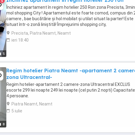
Închiriez apartament în regim hotelier 250 ron
5
Închiriez apartament în regim hotelier 250 Ron zona Precista, 3mi
mol shopping City ! Apartamentul este foarte comod, compus din 
camere , bae bucătărie și hol mobilat și utilat situat la parter! Este
situat într-o zonă liniștită! Împrejurimi shopping city,
supermarket,farmacie,școală,parc
Precista, Piatra Neamt, Neamt
ieri 18:40
5
Regim hotelier Piatra Neamt -apartament 2 camer
zona Ultracentral-
Regim hotelier-apartament 2 camere-zona Ultracentral EXCLUS
escorte 299 lei noapte 249 lei noapte (cel putin 2 nopti) Capacitat
4 persoane.
Piatra Neamt, Neamt
5 iulie
8