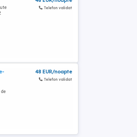
48 EUR/noapte
nute
Telefon validat
2
e-
48 EUR/noapte
Telefon validat
e de