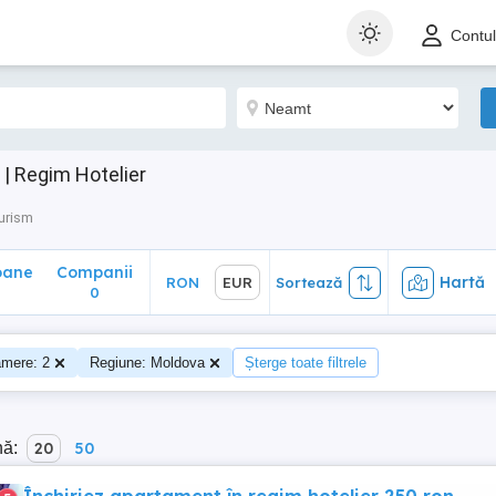
ane
Companii
Hartă
RON
EUR
Sortează
Contu
0
| Regim Hotelier
urism
oane
Companii
Hartă
RON
EUR
Sortează
0
mere: 2
Regiune: Moldova
Șterge toate filtrele
nă:
20
50