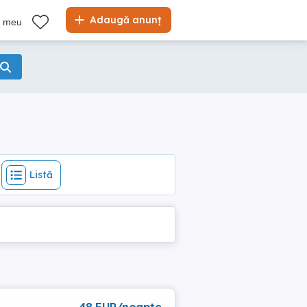
Listă
Adaugă anunț
l meu
Listă