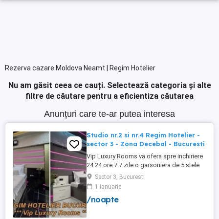
Rezerva cazare Moldova Neamt | Regim Hotelier
Nu am găsit ceea ce cauți.
Selectează categoria și alte
filtre de căutare pentru a eficientiza căutarea
Anunțuri care te-ar putea interesa
Studio nr.2 si nr.4 Regim Hotelier -
sector 3 - Zona Decebal - Bucuresti
Vip Luxury Rooms va ofera spre inchiriere
24 24 ore 7 7 zile o garsoniera de 5 stele
Luxoase cu un desing unic si deosebit in
Sector 3, Bucuresti
Sector 3 Bucuresti . Garsoniera se alfa in
1 ianuarie
Complex Rezidential Nou . Monitorizare
/noapte
Video in Complex ( de la Politia Locala
Sector 3 ) Aceasta garsoniera are
suprafata de 35mp ...