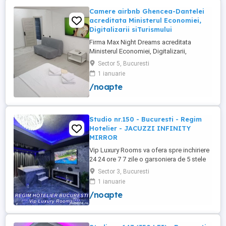
Camere airbnb Ghencea-Dantelei
acreditata Ministerul Economiei,
Digitalizarii siTurismului
Firma Max Night Dreams acreditata
Ministerul Economiei, Digitalizarii,
Antreprenoriatului si Turismului închiriază
Sector 5, Bucuresti
in regim hotelier in zona Drumul Taberei -
1 ianuarie
Ghencea diferite tipuri de camere Camera
/noapte
single cu o suprafață totală de 16mp
150ei 3ore , 170lei noapte Camera dublă
cu o suprafață totală de ...
Studio nr.150 - Bucuresti - Regim
Hotelier - JACUZZI INFINITY
MIRROR
Vip Luxury Rooms va ofera spre inchiriere
24 24 ore 7 7 zile o garsoniera de 5 stele
Luxoase cu un desing unic si deosebit in
Sector 3, Bucuresti
Sector 3 Bucuresti . Garsoniera se alfa in
1 ianuarie
Complex Rezidential Nou . Acces Bariera
/noapte
Monitorizare Video in Complex ( de la
Politia Locala Sector 3 ) Loc de parcare
PRIVAT in complex ...