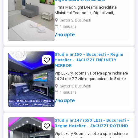
Firma Max Night Dreams acreditata
Ministerul Economiei, Digitalizarii,
Antreprenoriatului si Turismului închiriază
Sector 5, Bucuresti
in regim hotelier in zona Drumul Taberei -
1 ianuarie
Ghencea diferite tipuri de camere Camera
/noapte
single cu o suprafață totală de 16mp
150ei 3ore , 170lei noapte Camera dublă
cu o suprafață totală de ...
Studio nr.150 - Bucuresti - Regim
Hotelier - JACUZZI INFINITY
MIRROR
Vip Luxury Rooms va ofera spre inchiriere
24 24 ore 7 7 zile o garsoniera de 5 stele
Luxoase cu un desing unic si deosebit in
Sector 3, Bucuresti
Sector 3 Bucuresti . Garsoniera se alfa in
1 ianuarie
Complex Rezidential Nou . Acces Bariera
/noapte
Monitorizare Video in Complex ( de la
Politia Locala Sector 3 ) Loc de parcare
PRIVAT in complex ...
Studio nr.147 (350 LEI) - Bucuresti -
Regim Hotelier - JACUZZI ROTUND
Vip Luxury Rooms va ofera spre inchiriere