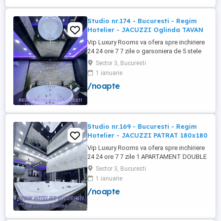
Studio nr.174 - Bucuresti - Regim
Hotelier - JACUZZI Oglinda TAVAN
Vip Luxury Rooms va ofera spre inchiriere
24 24 ore 7 7 zile o garsoniera de 5 stele
Luxoase cu un desing unic si deosebit in
Sector 3, Bucuresti
Sector 3 Bucuresti . Garsoniera se alfa in
1 ianuarie
Complex Rezidential Nou . Acces Bariera
/noapte
Monitorizare Video in Complex ( de la
Politia Locala Sector 3 ) Loc de parcare
PRIVAT in complex ...
Studio nr.169 - Bucuresti - Regim
Hotelier - JACUZZI PATRAT 180x180
Vip Luxury Rooms va ofera spre inchiriere
24 24 ore 7 7 zile 1 APARTAMENT DOUBLE
ROOMS de 5 stele Luxoasa cu un desing
Sector 3, Bucuresti
unic si deosebit in Sector 3 Bucuresti .
1 ianuarie
APARTAMENTUL se alfa in Complex
/noapte
Rezidential Nou . Acces Bariera
Monitorizare Video in Complex ( de la
Politia Locala Sector 3 ) Loc de parcare ...