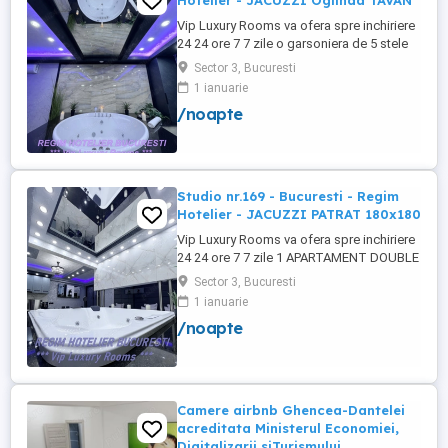
Hotelier - JACUZZI Oglinda TAVAN
Vip Luxury Rooms va ofera spre inchiriere
24 24 ore 7 7 zile o garsoniera de 5 stele
Luxoase cu un desing unic si deosebit in
Sector 3, Bucuresti
Sector 3 Bucuresti . Garsoniera se alfa in
1 ianuarie
Complex Rezidential Nou . Acces Bariera
/noapte
Monitorizare Video in Complex ( de la
Politia Locala Sector 3 ) Loc de parcare
PRIVAT in complex ...
Studio nr.169 - Bucuresti - Regim
Hotelier - JACUZZI PATRAT 180x180
Vip Luxury Rooms va ofera spre inchiriere
24 24 ore 7 7 zile 1 APARTAMENT DOUBLE
ROOMS de 5 stele Luxoasa cu un desing
Sector 3, Bucuresti
unic si deosebit in Sector 3 Bucuresti .
1 ianuarie
APARTAMENTUL se alfa in Complex
/noapte
Rezidential Nou . Acces Bariera
Monitorizare Video in Complex ( de la
Politia Locala Sector 3 ) Loc de parcare ...
Camere airbnb Ghencea-Dantelei
acreditata Ministerul Economiei,
Digitalizarii siTurismului