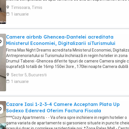
joaca pentru copii. Apartamentul ...
Timisoara, Timis
1 ianuarie
Camere airbnb Ghencea-Dantelei acreditata
Ministerul Economiei, Digitalizarii siTurismului
Firma Max Night Dreams acreditata Ministerul Economiei, Digitalizar
Antreprenoriatului si Turismului închiriază in regim hotelier in zona
Drumul Taberei -Ghencea diferite tipuri de camere Camera single c
suprafață totală de 16mp 150ei 3ore , 170lei noapte Camera dublă
suprafață totală de ...
Sector 5, Bucuresti
1 ianuarie
Cazare Iasi 1-2-3-4 Camere Acceptam Plata Up
Sodexo Edenred Oferim Factura Fiscala
***Cozy Apartments - - Va ofera spre inchiriere in regim hotelier o
gama variata de apartamente si garsoniere situate in puncte cheie
orasului doar in complexe rezidentiale noi: *Zona Palas Mall - Centr