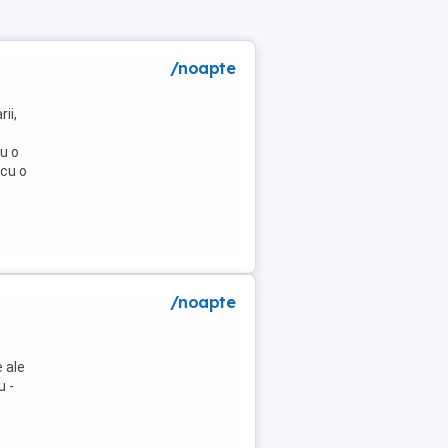
/noapte
ii,
u o
 cu o
/noapte
 ale
u -