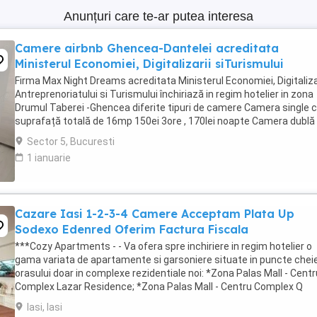
Anunțuri care te-ar putea interesa
Camere airbnb Ghencea-Dantelei acreditata
Ministerul Economiei, Digitalizarii siTurismului
Firma Max Night Dreams acreditata Ministerul Economiei, Digitalizar
Antreprenoriatului si Turismului închiriază in regim hotelier in zona
Drumul Taberei -Ghencea diferite tipuri de camere Camera single c
suprafață totală de 16mp 150ei 3ore , 170lei noapte Camera dublă
suprafață totală de ...
Sector 5, Bucuresti
1 ianuarie
Cazare Iasi 1-2-3-4 Camere Acceptam Plata Up
Sodexo Edenred Oferim Factura Fiscala
***Cozy Apartments - - Va ofera spre inchiriere in regim hotelier o
gama variata de apartamente si garsoniere situate in puncte cheie
orasului doar in complexe rezidentiale noi: *Zona Palas Mall - Centr
Complex Lazar Residence; *Zona Palas Mall - Centru Complex Q
Residence; *Zona Palas Mall - ...
Iasi, Iasi