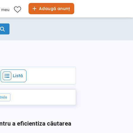
Listă
Adaugă anunț
l meu
Listă
trele
ntru a eficientiza căutarea