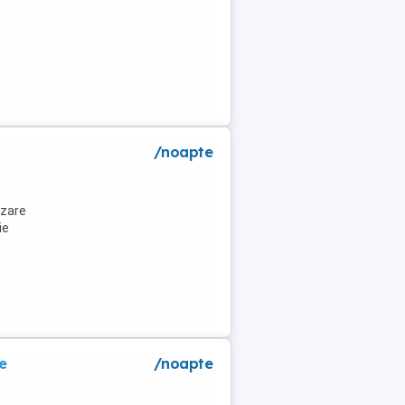
a
/noapte
azare
ie
e
/noapte