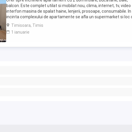
Ofer spre inchiriere apartament cu 2 dormitoare, bucatarie, baie,
balcon. Este complet utilat si mobilat nou, clima, internet, tv, video
interfon masina de spalat haine, lenjerii, prosoape, consumabile. In
incinta complexului de apartamente se afla un supermarket si loc 
joaca pentru copii. Apartamentul ...
Timisoara, Timis
1 ianuarie