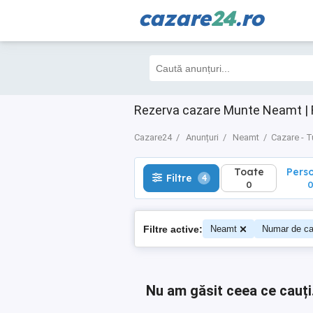
cazare
24
.ro
Toate
Perso
Filtre
4
0
0
Rezerva cazare Munte Neamt | 
Cazare24
Anunțuri
Neamt
Cazare - T
Toate
Pers
Filtre
4
0
Filtre active:
Neamt
Numar de ca
Nu am găsit ceea ce cauți