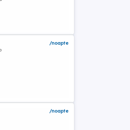
/noapte
o
/noapte