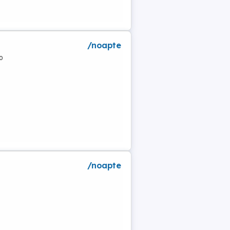
/noapte
o
/noapte