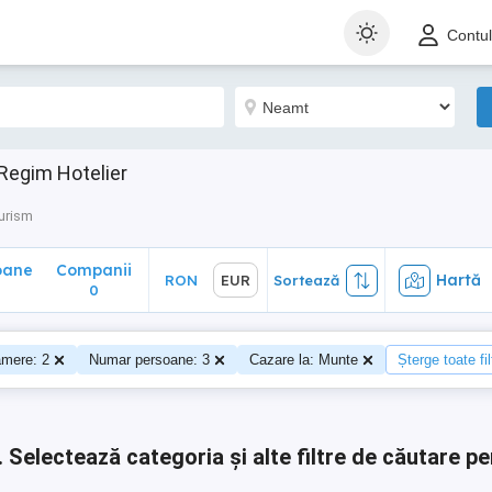
ane
Companii
Hartă
RON
EUR
Sortează
Contu
0
Regim Hotelier
urism
oane
Companii
Hartă
RON
EUR
Sortează
0
0
mere: 2
Numar persoane: 3
Cazare la: Munte
Șterge toate fil
.
Selectează categoria și alte filtre de căutare pe