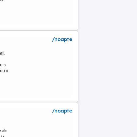
/noapte
ii,
u o
 cu o
/noapte
 ale
u -