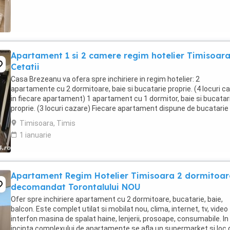
Apartament 1 si 2 camere regim hotelier Timisoar
Cetatii
Casa Brezeanu va ofera spre inchiriere in regim hotelier: 2
apartamente cu 2 dormitoare, baie si bucatarie proprie. (4 locuri c
in fiecare apartament) 1 apartament cu 1 dormitor, baie si bucatar
proprie. (3 locuri cazare) Fiecare apartament dispune de bucatarie
complet utilata,baie cu cabina ...
Timisoara, Timis
1 ianuarie
Apartament Regim Hotelier Timisoara 2 dormitoar
decomandat Torontalului NOU
Ofer spre inchiriere apartament cu 2 dormitoare, bucatarie, baie,
balcon. Este complet utilat si mobilat nou, clima, internet, tv, video
interfon masina de spalat haine, lenjerii, prosoape, consumabile. In
incinta complexului de apartamente se afla un supermarket si loc 