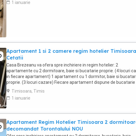
1 ianuarie
Apartament 1 si 2 camere regim hotelier Timisoar
Cetatii
Casa Brezeanu va ofera spre inchiriere in regim hotelier: 2
apartamente cu 2 dormitoare, baie si bucatarie proprie. (4 locuri c
in fiecare apartament) 1 apartament cu 1 dormitor, baie si bucatar
proprie. (3 locuri cazare) Fiecare apartament dispune de bucatarie
complet utilata,baie cu cabina ...
Timisoara, Timis
1 ianuarie
Apartament Regim Hotelier Timisoara 2 dormitoar
decomandat Torontalului NOU