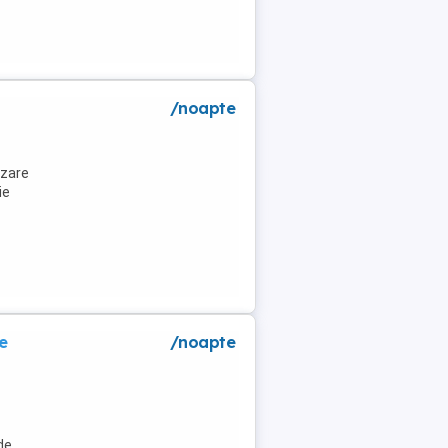
a
/noapte
azare
ie
e
/noapte
de