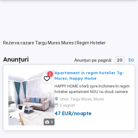
Rezerva cazare Targu Mures Mures | Regim Hotelier
Anunțuri
20
50
Anunțuri pe pagină:
Apartament in regim hotelier Tg-
2
Mures, Happy Home
HAPPY HOME oferă spre închiriere în regim
hotelier apartament NOU cu două camere
în suprafață de 60 mp, situat in Tg. Mureș,
Unirii, Targu Mures, Mures
complex rezidential 2022, într-o zonă
5 august
liniștită (lângă clinica Ortoprofil).
47 EUR/noapte
Apartamentul dispune de loc de parcare
propriu. Facilități : - Apartament cu două
5
camere NOU (60 mp) ...