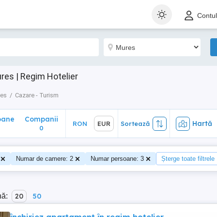
ane
Companii
Hartă
RON
EUR
Sortează
Contu
0
es | Regim Hotelier
res
Cazare - Turism
oane
Companii
Hartă
RON
EUR
Sortează
0
Numar de camere: 2
Numar persoane: 3
Șterge toate filtrele
nă:
20
50