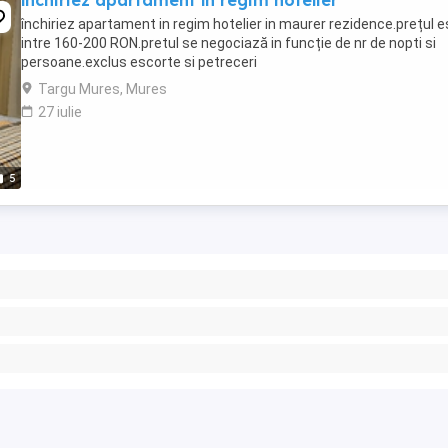
închiriez apartament în regim hotelier
închiriez apartament in regim hotelier in maurer rezidence.prețul e
intre 160-200 RON.pretul se negociază in funcție de nr de nopti si
persoane.exclus escorte si petreceri
Targu Mures, Mures
27 iulie
5