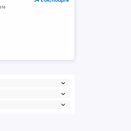
34 EUR/noapte
ste