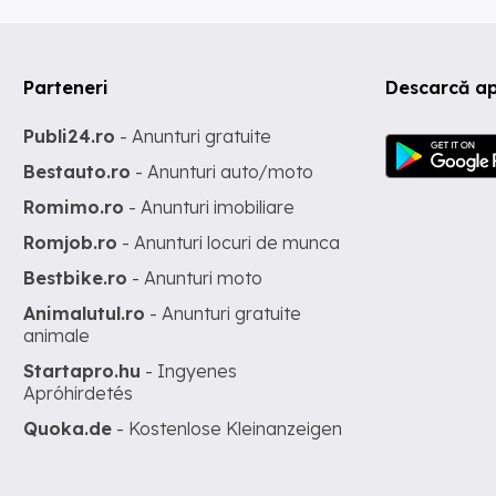
Parteneri
Descarcă ap
Publi24.ro
- Anunturi gratuite
Bestauto.ro
- Anunturi auto/moto
Romimo.ro
- Anunturi imobiliare
Romjob.ro
- Anunturi locuri de munca
Bestbike.ro
- Anunturi moto
Animalutul.ro
- Anunturi gratuite
animale
Startapro.hu
- Ingyenes
Apróhirdetés
Quoka.de
- Kostenlose Kleinanzeigen