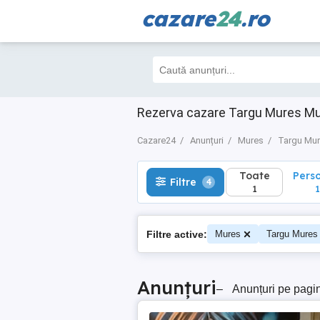
cazare
24
.ro
Toate
Perso
Filtre
4
1
1
Rezerva cazare Targu Mures Mur
Cazare24
Anunțuri
Mures
Targu Mu
Toate
Pers
Filtre
4
1
1
Filtre active:
Mures
Targu Mures
Anunțuri
–
Anunțuri pe pagi