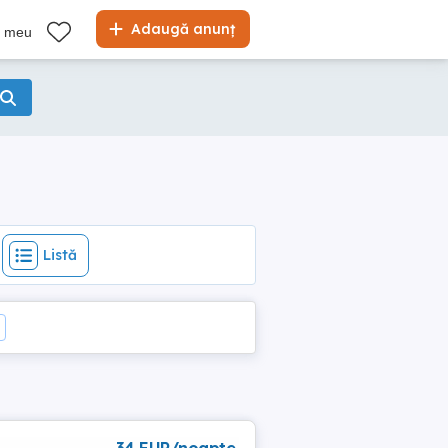
Listă
Adaugă anunț
l meu
Listă