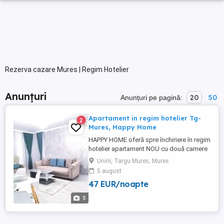
Rezerva cazare Mures | Regim Hotelier
Anunțuri
20
50
Anunțuri pe pagină:
Apartament in regim hotelier Tg-
2
Mures, Happy Home
HAPPY HOME oferă spre închiriere în regim
hotelier apartament NOU cu două camere
în suprafață de 60 mp, situat in Tg. Mureș,
Unirii, Targu Mures, Mures
complex rezidential 2022, într-o zonă
5 august
liniștită (lângă clinica Ortoprofil).
47 EUR/noapte
Apartamentul dispune de loc de parcare
propriu. Facilități : - Apartament cu două
5
camere NOU (60 mp) ...