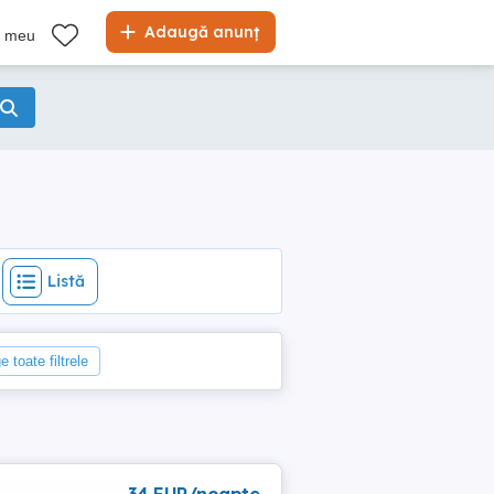
Listă
Adaugă anunț
l meu
Listă
e toate filtrele