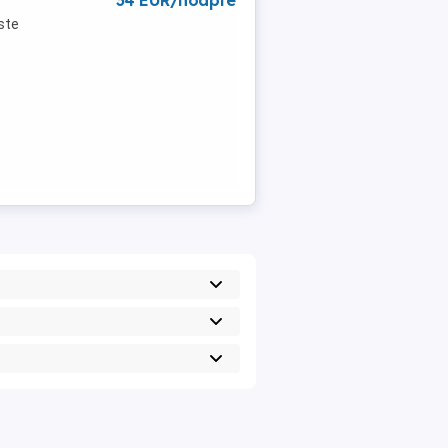
34 EUR/noapte
ste