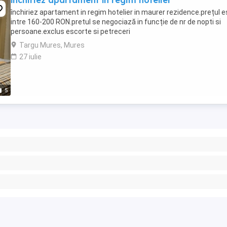
închiriez apartament în regim hotelier
închiriez apartament in regim hotelier in maurer rezidence.prețul e
intre 160-200 RON.pretul se negociază in funcție de nr de nopti si
persoane.exclus escorte si petreceri
Targu Mures, Mures
27 iulie
5