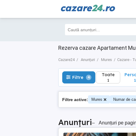
cazare
24
.ro
Toate
Perso
Filtre
4
1
1
Rezerva cazare Apartament Mur
Cazare24
Anunțuri
Mures
Cazare - T
Toate
Pers
Filtre
4
1
1
Filtre active:
Mures
Numar de ca
Anunțuri
–
Anunțuri pe pagi