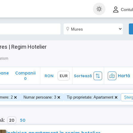
ane
Companii
Hartă
RON
EUR
Sortează
Contu
0
es | Regim Hotelier
urism
oane
Companii
Hartă
RON
EUR
Sortează
0
mere: 2
Numar persoane: 3
Tip proprietate: Apartament
Șterg
nă:
20
50