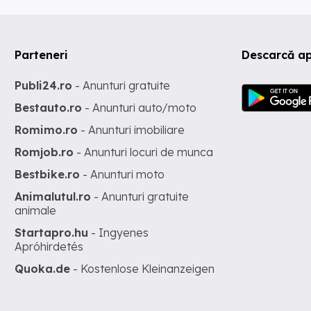
Parteneri
Descarcă ap
Publi24.ro
- Anunturi gratuite
Bestauto.ro
- Anunturi auto/moto
Romimo.ro
- Anunturi imobiliare
Romjob.ro
- Anunturi locuri de munca
Bestbike.ro
- Anunturi moto
Animalutul.ro
- Anunturi gratuite
animale
Startapro.hu
- Ingyenes
Apróhirdetés
Quoka.de
- Kostenlose Kleinanzeigen