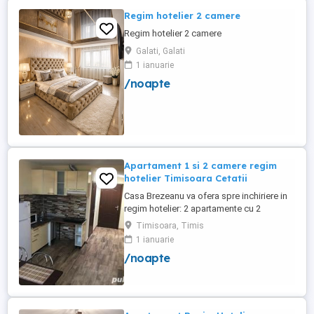
Regim hotelier 2 camere
Regim hotelier 2 camere
Galati, Galati
1 ianuarie
/noapte
Apartament 1 si 2 camere regim
hotelier Timisoara Cetatii
Casa Brezeanu va ofera spre inchiriere in
regim hotelier: 2 apartamente cu 2
dormitoare, baie si bucatarie proprie. (4
Timisoara, Timis
locuri cazare in fiecare apartament) 1
1 ianuarie
apartament cu 1 dormitor, baie si
/noapte
bucatarie proprie. (3 locuri cazare) Fiecare
apartament dispune de bucatarie complet
utilata,baie cu cabina ...