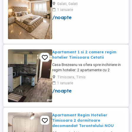
Galati, Galati
1 ianuarie
/noapte
Apartament 1 si 2 camere regim
hotelier Timisoara Cetatii
Casa Brezeanu va ofera spre inchiriere in
regim hotelier: 2 apartamente cu 2
dormitoare, baie si bucatarie proprie. (4
Timisoara, Timis
locuri cazare in fiecare apartament) 1
1 ianuarie
apartament cu 1 dormitor, baie si
/noapte
bucatarie proprie. (3 locuri cazare) Fiecare
apartament dispune de bucatarie complet
utilata,baie cu cabina ...
Apartament Regim Hotelier
Timisoara 2 dormitoare
decomandat Torontalului NOU