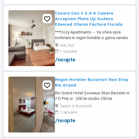
cu o suprafață totală de ...
Cazare Iasi 1-2-3-4 Camere
Acceptam Plata Up Sodexo
Edenred Oferim Factura Fiscala
***Cozy Apartments - - Va ofera spre
inchiriere in regim hotelier o gama variata
de apartamente si garsoniere situate in
Iasi, Iasi
puncte cheie ale orasului doar in
1 ianuarie
complexe rezidentiale noi: *Zona Palas
/noapte
Mall - Centru - Complex Lazar Residence;
*Zona Palas Mall - Centru Complex Q
Residence; *Zona Palas Mall - ...
Regim Hotelier Bucuresti Non Stop
Rin Grand
Rin Grand Hotel Șoseaua Vitan Barzesti nr
7 D Preț zi - 200 lei studio 250 lei
apartament
Sector 4, Bucuresti
1 ianuarie
/noapte