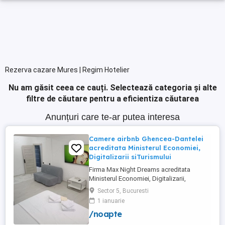
Rezerva cazare Mures | Regim Hotelier
Nu am găsit ceea ce cauți.
Selectează categoria și alte
filtre de căutare pentru a eficientiza căutarea
Anunțuri care te-ar putea interesa
Camere airbnb Ghencea-Dantelei
acreditata Ministerul Economiei,
Digitalizarii siTurismului
Firma Max Night Dreams acreditata
Ministerul Economiei, Digitalizarii,
Antreprenoriatului si Turismului închiriază
Sector 5, Bucuresti
in regim hotelier in zona Drumul Taberei -
1 ianuarie
Ghencea diferite tipuri de camere Camera
/noapte
single cu o suprafață totală de 16mp
150ei 3ore , 170lei noapte Camera dublă