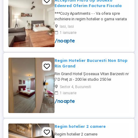
Acceptam Plata Up Sodexo
Edenred Oferim Factura Fiscala
***Cozy Apartments - - Va ofera spre
inchiriere in regim hotelier o gama variata
de apartamente si garsoniere situate in
Iasi, Iasi
puncte cheie ale orasului doar in
1 ianuarie
complexe rezidentiale noi: *Zona Palas
/noapte
Mall - Centru - Complex Lazar Residence;
*Zona Palas Mall - Centru Complex Q
Residence; *Zona Palas Mall - ...
Regim Hotelier Bucuresti Non Stop
Rin Grand
Rin Grand Hotel Șoseaua Vitan Barzesti nr
7 D Preț zi - 200 lei studio 250 lei
apartament
Sector 4, Bucuresti
1 ianuarie
/noapte
Regim hotelier 2 camere
Regim hotelier 2 camere