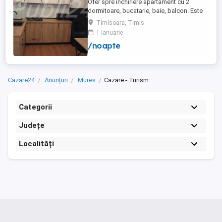
Ofer spre inchiriere apartament cu 2
dormitoare, bucatarie, baie, balcon. Este
complet utilat si mobilat nou, clima,
Timisoara, Timis
internet, tv, video interfon masina de
1 ianuarie
spalat haine, lenjerii, prosoape,
/noapte
consumabile. In incinta complexului de
apartamente se afla un supermarket si loc
de joaca pentru copii. Apartamentul ...
Cazare24
Anunțuri
Mures
Cazare - Turism
Categorii
Județe
Localități