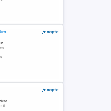
 km
/noapte
in
lea
tv
/noapte
niera
ti .