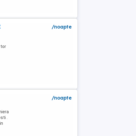
I
/noapte
tor
/noapte
niera
ti .
in