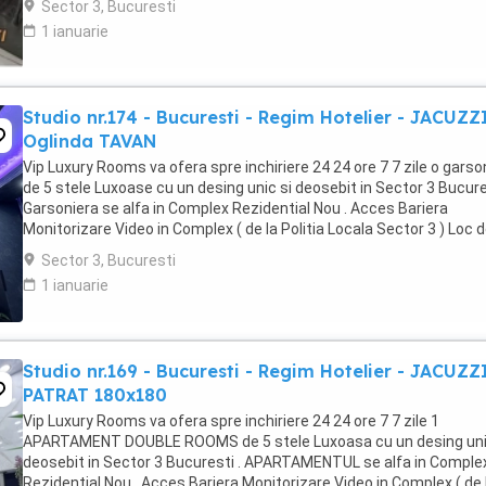
Sector 3, Bucuresti
1 ianuarie
Studio nr.174 - Bucuresti - Regim Hotelier - JACUZZ
Oglinda TAVAN
Vip Luxury Rooms va ofera spre inchiriere 24 24 ore 7 7 zile o garso
de 5 stele Luxoase cu un desing unic si deosebit in Sector 3 Bucures
Garsoniera se alfa in Complex Rezidential Nou . Acces Bariera
Monitorizare Video in Complex ( de la Politia Locala Sector 3 ) Loc 
parcare PRIVAT in complex ...
Sector 3, Bucuresti
1 ianuarie
Studio nr.169 - Bucuresti - Regim Hotelier - JACUZZ
PATRAT 180x180
Vip Luxury Rooms va ofera spre inchiriere 24 24 ore 7 7 zile 1
APARTAMENT DOUBLE ROOMS de 5 stele Luxoasa cu un desing uni
deosebit in Sector 3 Bucuresti . APARTAMENTUL se alfa in Comple
Rezidential Nou . Acces Bariera Monitorizare Video in Complex ( de 