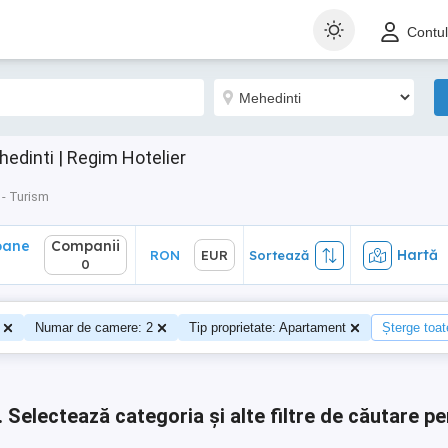
ane
Companii
Hartă
RON
EUR
Sortează
Contu
0
dinti | Regim Hotelier
 - Turism
oane
Companii
Hartă
RON
EUR
Sortează
0
Numar de camere: 2
Tip proprietate: Apartament
Șterge toate
.
Selectează categoria și alte filtre de căutare pe