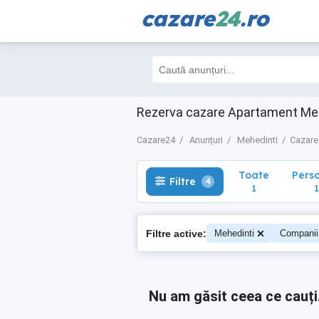
cazare
24
.ro
Toate
Perso
Filtre
4
1
1
Rezerva cazare Apartament Mehe
Cazare24
Anunțuri
Mehedinti
Cazare
Toate
Pers
Filtre
4
1
1
Filtre active:
Mehedinti
Companii
Nu am găsit ceea ce cauți