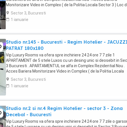
Monitorizare Video in Complex ( de la Politia Locala Sector 3 ) Loc 
parcare PRIVAT in complex ...
Sector 3, Bucuresti
1 ianuarie
Studio nr.145 - Bucuresti - Regim Hotelier - JACUZZ
PATRAT 180x180
Vip Luxury Rooms va ofera spre inchiriere 24 24 ore 7 7 zile 1
APARTAMENT de 5 stele Luxos cu un desing unic si deosebit in Sec
3 Bucuresti . APARTAMENTUL se alfa in Complex Rezidential Nou .
Acces Bariera Monitorizare Video in Complex ( de la Politia Locala
Sector 3 ) Loc de parcare PRIVAT in complex ...
Sector 3, Bucuresti
1 ianuarie
Studio nr.2 si nr.4 Regim Hotelier - sector 3 - Zona
Decebal - Bucuresti
Vip Luxury Rooms va ofera spre inchiriere 24 24 ore 7 7 zile o garso
de 5 stele Luxoase cu un desing unic si deosebit in Sector 3 Bucures