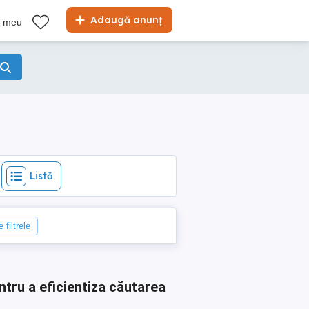
Listă
Adaugă anunț
l meu
Listă
 filtrele
ntru a eficientiza căutarea