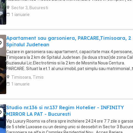
Politia Locala Sector 3 ) Loc de parcare ...
Sector 3, Bucuresti
1 ianuarie
Apartament sau garsoniera, PARCARE,Timisoara, 2
Spitalul Judetean
Cazare in garsoniera sau apartament, capacitate max.4 persoane, 
Timișoara la 2 km de Spitalul Judetean. (la doua strazi)de zona Ca
Buziasului Lic.Electrotimis si la 2 km de Mosnita Noua Centura.
PARCARE. Situat la et.1 al unui imobil, pat simplu sau matrimonial ,
+wifi , frigider, mașină spălat, ...
Timisoara, Timis
1 ianuarie
Studio nr.136 si nr.137 Regim Hotelier - INFINITY
MIRROR LA PAT - Bucuresti
Vip Luxury Rooms va ofera spre inchiriere 24 24 ore 7 7 zile o garso
de 5 stele Luxoase cu un desing unic si deosebit in Sector 3 Bucures
Garsoniera se alfa in Complex Rezidential Nou . Acces Bariera