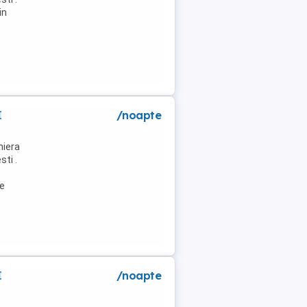
in
I
/noapte
niera
ti .
de
I
/noapte