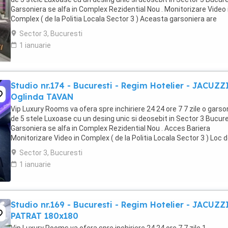
Garsoniera se alfa in Complex Rezidential Nou . Monitorizare Video 
Complex ( de la Politia Locala Sector 3 ) Aceasta garsoniera are
suprafata de 35mp ...
Sector 3, Bucuresti
1 ianuarie
Studio nr.174 - Bucuresti - Regim Hotelier - JACUZZ
Oglinda TAVAN
Vip Luxury Rooms va ofera spre inchiriere 24 24 ore 7 7 zile o garso
de 5 stele Luxoase cu un desing unic si deosebit in Sector 3 Bucures
Garsoniera se alfa in Complex Rezidential Nou . Acces Bariera
Monitorizare Video in Complex ( de la Politia Locala Sector 3 ) Loc 
parcare PRIVAT in complex ...
Sector 3, Bucuresti
1 ianuarie
Studio nr.169 - Bucuresti - Regim Hotelier - JACUZZ
PATRAT 180x180