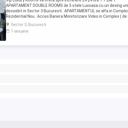
Vip Luxury Rooms va ofera spre inchiriere 24 24 ore 7 7 zile 1
APARTAMENT DOUBLE ROOMS de 5 stele Luxoasa cu un desing uni
deosebit in Sector 3 Bucuresti . APARTAMENTUL se alfa in Comple
Rezidential Nou . Acces Bariera Monitorizare Video in Complex ( de 
Politia Locala Sector 3 ) Loc de parcare ...
Sector 3, Bucuresti
1 ianuarie