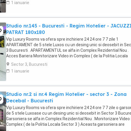
1 ianuarie
Studio nr.145 - Bucuresti - Regim Hotelier - JACUZZ
PATRAT 180x180
Vip Luxury Rooms va ofera spre inchiriere 24 24 ore 7 7 zile 1
APARTAMENT de 5 stele Luxos cu un desing unic si deosebit in Sec
3 Bucuresti . APARTAMENTUL se alfa in Complex Rezidential Nou .
Acces Bariera Monitorizare Video in Complex ( de la Politia Locala
Sector 3 ) Loc de parcare PRIVAT in complex ...
Sector 3, Bucuresti
1 ianuarie
Studio nr.2 si nr.4 Regim Hotelier - sector 3 - Zona
Decebal - Bucuresti
Vip Luxury Rooms va ofera spre inchiriere 24 24 ore 7 7 zile o garso
de 5 stele Luxoase cu un desing unic si deosebit in Sector 3 Bucures
Garsoniera se alfa in Complex Rezidential Nou . Monitorizare Video 
Complex ( de la Politia Locala Sector 3 ) Aceasta garsoniera are
suprafata de 35mp ...