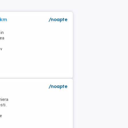
 km
/noapte
in
lea
tv
/noapte
niera
ti .
de