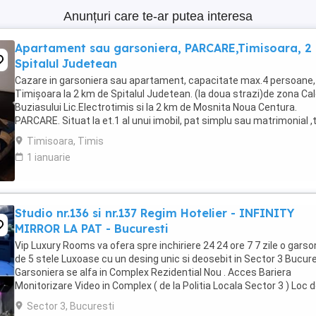
Anunțuri care te-ar putea interesa
Apartament sau garsoniera, PARCARE,Timisoara, 2
Spitalul Judetean
Cazare in garsoniera sau apartament, capacitate max.4 persoane, 
Timișoara la 2 km de Spitalul Judetean. (la doua strazi)de zona Ca
Buziasului Lic.Electrotimis si la 2 km de Mosnita Noua Centura.
PARCARE. Situat la et.1 al unui imobil, pat simplu sau matrimonial ,
+wifi , frigider, mașină spălat, ...
Timisoara, Timis
1 ianuarie
Studio nr.136 si nr.137 Regim Hotelier - INFINITY
MIRROR LA PAT - Bucuresti
Vip Luxury Rooms va ofera spre inchiriere 24 24 ore 7 7 zile o garso
de 5 stele Luxoase cu un desing unic si deosebit in Sector 3 Bucures
Garsoniera se alfa in Complex Rezidential Nou . Acces Bariera
Monitorizare Video in Complex ( de la Politia Locala Sector 3 ) Loc 
parcare PRIVAT in complex ...
Sector 3, Bucuresti