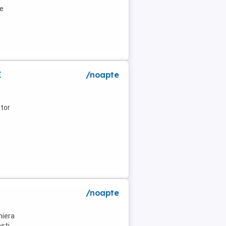
de
I
/noapte
tor
/noapte
niera
ti .