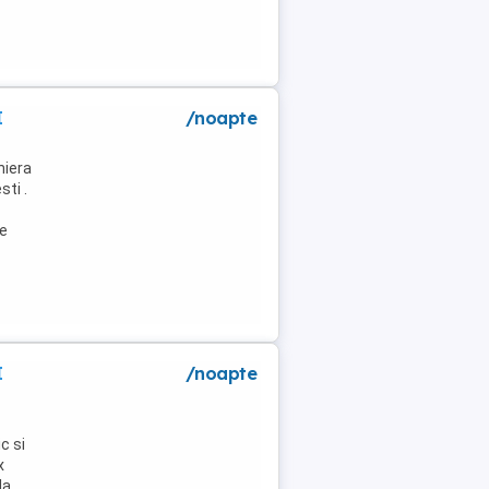
I
/noapte
niera
ti .
de
I
/noapte
c si
x
la