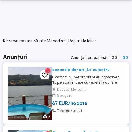
Rezerva cazare Munte Mehedinti | Regim Hotelier
Anunțuri
20
50
Anunțuri pe pagină:
cazanele dunarii La cumatru
1
8 camere cu bai proprii si AC capacitate
16 persoane toate cu vedere la dunare
Pensiunea are deschidere la dunare 25 m
Dubova, Mehedinti
se poate pescui
3 august
67 EUR/noapte
Telefon validat
5