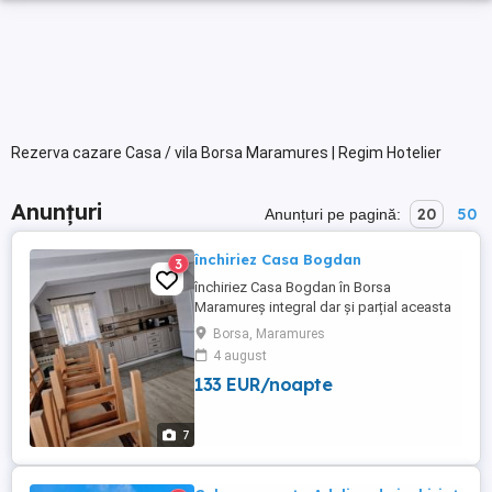
Rezerva cazare Casa / vila Borsa Maramures | Regim Hotelier
Anunțuri
20
50
Anunțuri pe pagină:
închiriez Casa Bogdan
3
închiriez Casa Bogdan în Borsa
Maramureș integral dar și parțial aceasta
conține un apartament cu baie proprie, și
Borsa, Maramures
2 dormitoare cu bai proprii ,living cu
4 august
bucătărie și baie proprie livingul dispune
133 EUR/noapte
de o canapea extensibila bucătărie
complet utilata.
7