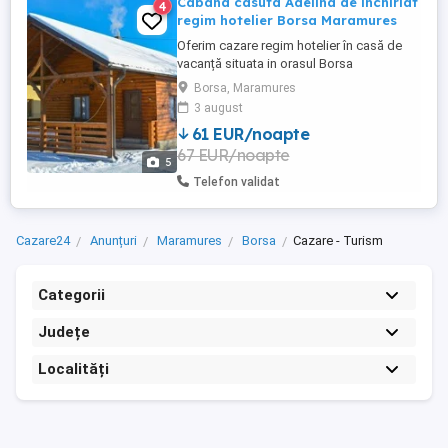
Cabana casuta Adelina de inchiriat
4
regim hotelier Borsa Maramures
Oferim cazare regim hotelier în casă de
vacanță situata in orasul Borsa
Maramures.Cabana are 1 dormitor
Borsa, Maramures
matrimonial, living cu canapea extensibila,
3 august
bucătărie utilată complet si baie.
61 EUR/noapte
Capacitate maximă 4-5 persoane. Se
67 EUR/noapte
inchriaza complet. Pentru o experiență
5
superbă avem ciubăr cu hidromasaj și
Telefon validat
luminițe ...
Cazare24
Anunțuri
Maramures
Borsa
Cazare - Turism
Categorii
Județe
Localități