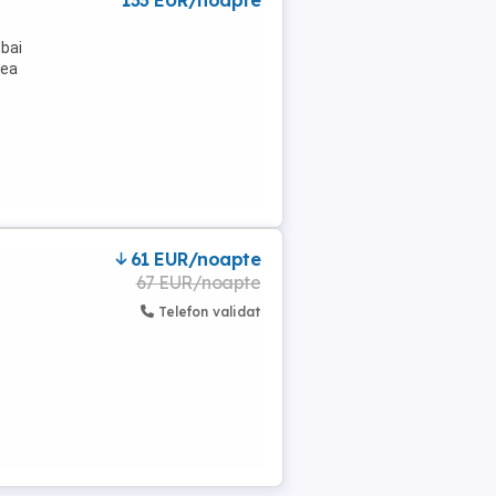
133 EUR/noapte
 bai
pea
61 EUR/noapte
67 EUR/noapte
Telefon validat