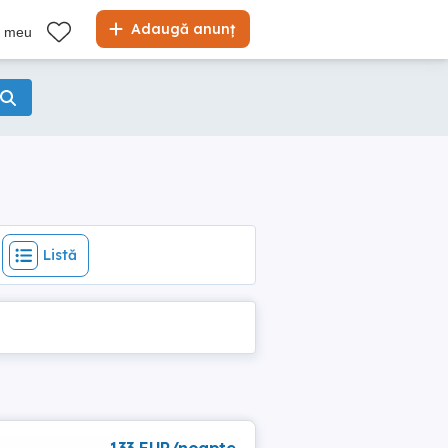
Listă
Adaugă anunț
l meu
Listă