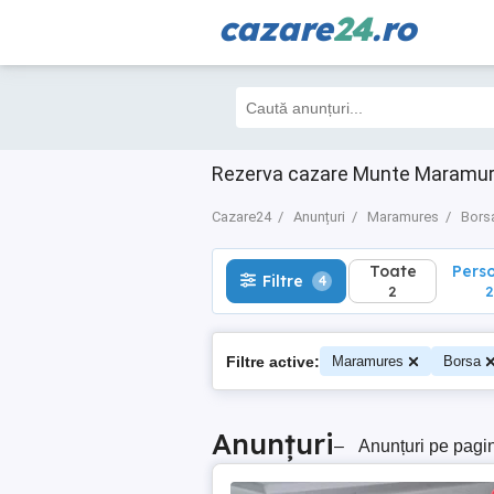
cazare
24
.ro
Toate
Perso
Filtre
4
2
2
Rezerva cazare Munte Maramur
Cazare24
Anunțuri
Maramures
Bors
Toate
Pers
Filtre
4
2
2
Filtre active:
Maramures
Borsa
Anunțuri
–
Anunțuri pe pagi