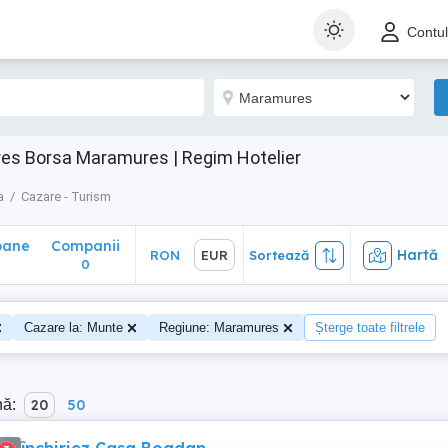
ane
Companii
Hartă
RON
EUR
Sortează
Contu
0
es Borsa Maramures | Regim Hotelier
a
Cazare - Turism
oane
Companii
Hartă
RON
EUR
Sortează
0
Cazare la: Munte
Regiune: Maramures
Șterge toate filtrele
nă:
20
50