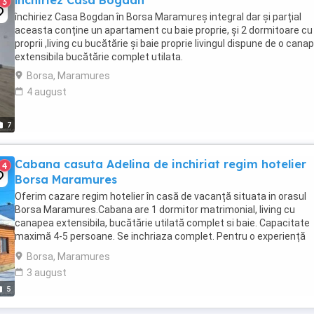
închiriez Casa Bogdan
3
închiriez Casa Bogdan în Borsa Maramureș integral dar și parțial
aceasta conține un apartament cu baie proprie, și 2 dormitoare cu
proprii ,living cu bucătărie și baie proprie livingul dispune de o cana
extensibila bucătărie complet utilata.
Borsa, Maramures
4 august
7
Cabana casuta Adelina de inchiriat regim hotelier
4
Borsa Maramures
Oferim cazare regim hotelier în casă de vacanță situata in orasul
Borsa Maramures.Cabana are 1 dormitor matrimonial, living cu
canapea extensibila, bucătărie utilată complet si baie. Capacitate
maximă 4-5 persoane. Se inchriaza complet. Pentru o experiență
superbă avem ciubăr cu hidromasaj și luminițe ...
Borsa, Maramures
3 august
5