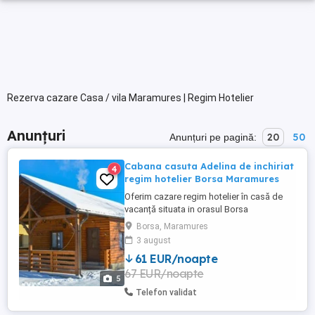
Rezerva cazare Casa / vila Maramures | Regim Hotelier
Anunțuri
20
50
Anunțuri pe pagină:
Cabana casuta Adelina de inchiriat
4
regim hotelier Borsa Maramures
Oferim cazare regim hotelier în casă de
vacanță situata in orasul Borsa
Maramures.Cabana are 1 dormitor
Borsa, Maramures
matrimonial, living cu canapea extensibila,
3 august
bucătărie utilată complet si baie.
61 EUR/noapte
Capacitate maximă 4-5 persoane. Se
67 EUR/noapte
inchriaza complet. Pentru o experiență
5
superbă avem ciubăr cu hidromasaj și
Telefon validat
luminițe ...