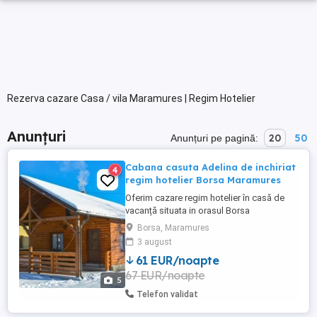
Rezerva cazare Casa / vila Maramures | Regim Hotelier
Anunțuri
20
50
Anunțuri pe pagină:
Cabana casuta Adelina de inchiriat
4
regim hotelier Borsa Maramures
Oferim cazare regim hotelier în casă de
vacanță situata in orasul Borsa
Maramures.Cabana are 1 dormitor
Borsa, Maramures
matrimonial, living cu canapea extensibila,
3 august
bucătărie utilată complet si baie.
61 EUR/noapte
Capacitate maximă 4-5 persoane. Se
67 EUR/noapte
inchriaza complet. Pentru o experiență
5
superbă avem ciubăr cu hidromasaj și
Telefon validat
luminițe ...