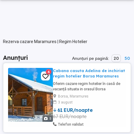
Rezerva cazare Maramures | Regim Hotelier
Anunțuri
20
50
Anunțuri pe pagină:
Cabana casuta Adelina de inchiriat
4
regim hotelier Borsa Maramures
Oferim cazare regim hotelier în casă de
vacanță situata in orasul Borsa
Maramures.Cabana are 1 dormitor
Borsa, Maramures
matrimonial, living cu canapea extensibila,
3 august
bucătărie utilată complet si baie.
61 EUR/noapte
Capacitate maximă 4-5 persoane. Se
67 EUR/noapte
inchriaza complet. Pentru o experiență
5
superbă avem ciubăr cu hidromasaj și
Telefon validat
luminițe ...