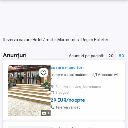
Rezerva cazare Hotel / motel Maramures | Regim Hotelier
Anunțuri
20
50
Anunțuri pe pagină:
cazare muncitori
camere cu pat matrimonial,TV,parcare wi-
fi
Satu Nou de Jos, Maramures
2 august
29 EUR/noapte
Telefon validat
1