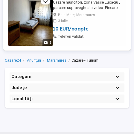
Cazare muncitori, zona Vasile Lucaciu ,
parcare supravegheata video. Fiecare
camera are baie proprie, TV si wifi,
Baia Mare, Maramures
balcon, terasă, bar. Camere de 2-6
3 iulie
persoane 50lei persoană zi
10 EUR/noapte
Telefon validat
5
Cazare24
Anunțuri
Maramures
Cazare - Turism
Categorii
Județe
Localități