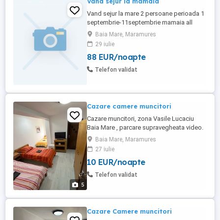
Vand sejur la mamaia
Vand sejur la mare 2 persoane perioada 1
septembrie-11septembrie mamaia all
inclusiv 4600 lei
Baia Mare, Maramures
29 iulie
88 EUR/noapte
Telefon validat
Cazare camere muncitori
Cazare muncitori, zona Vasile Lucaciu
Baia Mare , parcare supravegheata video.
Fiecare camera are baie proprie. TV si wifi,
Baia Mare, Maramures
balcon, terasă, bar. Camere de 2-6
27 iulie
persoane 50lei persoană zi
10 EUR/noapte
Telefon validat
5
Cazare Camere muncitori