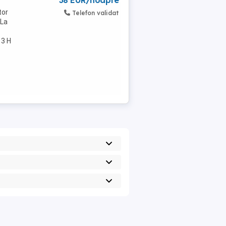
38 EUR/noapte
tor
Telefon validat
 La
 3 H