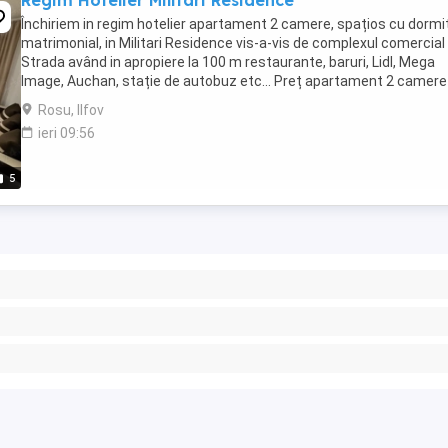
Regim Hotelier Militari Residence
Închiriem in regim hotelier apartament 2 camere, spațios cu dormi
matrimonial, in Militari Residence vis-a-vis de complexul comercial
Strada având in apropiere la 100 m restaurante, baruri, Lidl, Mega
Image, Auchan, stație de autobuz etc... Preț apartament 2 camere
200 lei 24 H 250 ...
Rosu, Ilfov
ieri 09:56
5