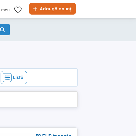
Listă
Adaugă anunț
l meu
Listă