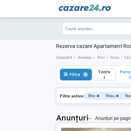
cazare
24
.ro
Toate
Perso
Filtre
4
1
0
Rezerva cazare Apartament Rosu
Cazare24
Anunțuri
Ilfov
Rosu
Caz
Toate
Pers
Filtre
4
1
Filtre active:
Ilfov
Rosu
Num
Anunțuri
–
Anunțuri pe pagi