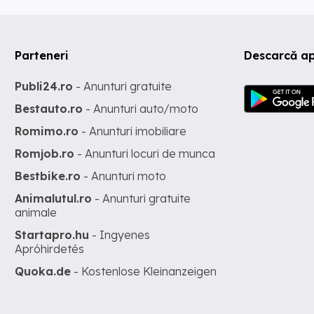
Parteneri
Descarcă ap
Publi24.ro
- Anunturi gratuite
Bestauto.ro
- Anunturi auto/moto
Romimo.ro
- Anunturi imobiliare
Romjob.ro
- Anunturi locuri de munca
Bestbike.ro
- Anunturi moto
Animalutul.ro
- Anunturi gratuite
animale
Startapro.hu
- Ingyenes
Apróhirdetés
Quoka.de
- Kostenlose Kleinanzeigen