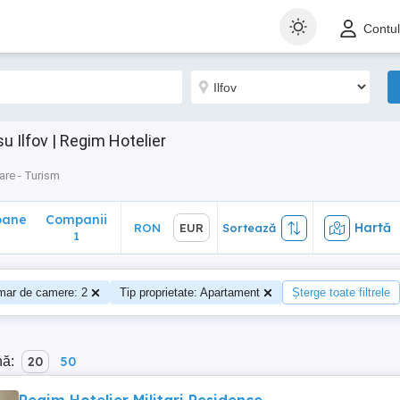
ane
Companii
Hartă
RON
EUR
Sortează
Contu
1
 Ilfov | Regim Hotelier
are - Turism
oane
Companii
Hartă
RON
EUR
Sortează
0
1
ar de camere: 2
Tip proprietate: Apartament
Șterge toate filtrele
nă:
20
50