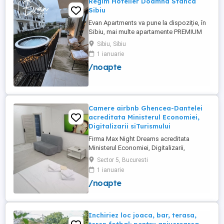
Regim Hotelier Doamna Stanca
Sibiu
Evan Apartments va pune la dispoziție, în
Sibiu, mai multe apartamente PREMIUM
pentru cazare în regim hotelier.
Sibiu, Sibiu
Apartamentele sunt complet mobilate și
1 ianuarie
utilate(veselă, lenjerii, prosoape, apă suc,
/noapte
cafea, toy box-uri pentru copii și PS4 cu
jocuri). Prețul pe noapte diferă în funcție
de mărimea fiecărui ...
Camere airbnb Ghencea-Dantelei
acreditata Ministerul Economiei,
Digitalizarii siTurismului
Firma Max Night Dreams acreditata
Ministerul Economiei, Digitalizarii,
Antreprenoriatului si Turismului închiriază
Sector 5, Bucuresti
in regim hotelier in zona Drumul Taberei -
1 ianuarie
Ghencea diferite tipuri de camere Camera
/noapte
single cu o suprafață totală de 16mp
150ei 3ore , 170lei noapte Camera dublă
cu o suprafață totală de ...
Inchiriez loc joaca, bar, terasa,