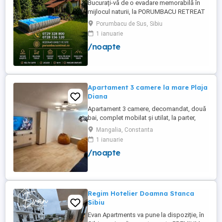
Bucurați-vă de o evadare memorabilă în
mijlocul naturii, la PORUMBACU RETREAT
by the river! Situate într-un cadru idilic, in
Porumbacu de Sus, Sibiu
inima munților Făgăraș, lângă cristalinul
1 ianuarie
râu alpin, cabanele noastre vă invită să vă
/noapte
relaxați și să vă reconectați cu natura.
Locație: Valea Zânelor-Porumbacu de
Sus,la 30 ...
Apartament 3 camere la mare Plaja
Diana
Apartament 3 camere, decomandat, două
bai, complet mobilat și utilat, la parter,
foarte aproape de plajă și are două locuri
Mangalia, Constanta
de parcare. Apartamentul renovat recent și
1 ianuarie
dispune de toate dotările necesare pentru
/noapte
un concediu reușit la malul mării (aer
condiționat, TV în fiecare cameră, mașină
de spălat, ...
Regim Hotelier Doamna Stanca
Sibiu
Evan Apartments va pune la dispoziție, în