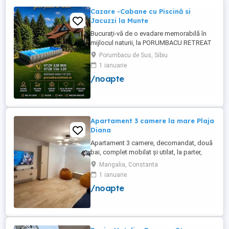
Cazare -Cabane cu Piscină si
Jacuzzi la Munte
Bucurați-vă de o evadare memorabilă în
mijlocul naturii, la PORUMBACU RETREAT
by the river! Situate într-un cadru idilic, in
Porumbacu de Sus, Sibiu
inima munților Făgăraș, lângă cristalinul
1 ianuarie
râu alpin, cabanele noastre vă invită să vă
/noapte
relaxați și să vă reconectați cu natura.
Locație: Valea Zânelor-Porumbacu de
Sus,la 30 ...
Apartament 3 camere la mare Plaja
Diana
Apartament 3 camere, decomandat, două
bai, complet mobilat și utilat, la parter,
foarte aproape de plajă și are două locuri
Mangalia, Constanta
de parcare. Apartamentul renovat recent și
1 ianuarie
dispune de toate dotările necesare pentru
/noapte
un concediu reușit la malul mării (aer
condiționat, TV în fiecare cameră, mașină
de spălat, ...