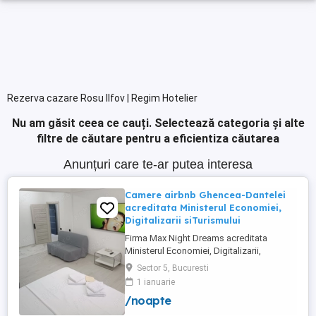
Rezerva cazare Rosu Ilfov | Regim Hotelier
Nu am găsit ceea ce cauți.
Selectează categoria și alte
filtre de căutare pentru a eficientiza căutarea
Anunțuri care te-ar putea interesa
Camere airbnb Ghencea-Dantelei
acreditata Ministerul Economiei,
Digitalizarii siTurismului
Firma Max Night Dreams acreditata
Ministerul Economiei, Digitalizarii,
Antreprenoriatului si Turismului închiriază
Sector 5, Bucuresti
in regim hotelier in zona Drumul Taberei -
1 ianuarie
Ghencea diferite tipuri de camere Camera
/noapte
single cu o suprafață totală de 16mp
150ei 3ore , 170lei noapte Camera dublă