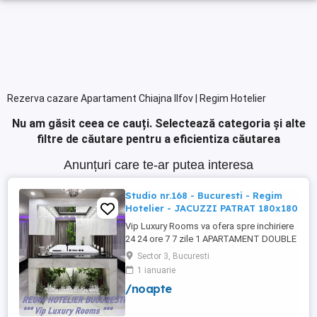
Rezerva cazare Apartament Chiajna Ilfov | Regim Hotelier
Nu am găsit ceea ce cauți.
Selectează categoria și alte
filtre de căutare pentru a eficientiza căutarea
Anunțuri care te-ar putea interesa
Studio nr.168 - Bucuresti - Regim
Hotelier - JACUZZI PATRAT 180x180
Vip Luxury Rooms va ofera spre inchiriere
24 24 ore 7 7 zile 1 APARTAMENT DOUBLE
ROOMS de 5 stele Luxoasa cu un desing
Sector 3, Bucuresti
unic si deosebit in Sector 3 Bucuresti .
1 ianuarie
APARTAMENTUL se alfa in Complex
/noapte
Rezidential Nou . Acces Bariera
Monitorizare Video in Complex ( de la
Politia Locala Sector 3 ) Loc de parcare ...