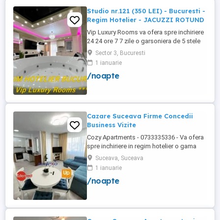
Studio nr.121 (350 LEI) - Bucuresti -
Regim Hotelier - JACUZZI ROTUND
Vip Luxury Rooms va ofera spre inchiriere
24 24 ore 7 7 zile o garsoniera de 5 stele
Luxoase cu un desing unic si deosebit in
Sector 3, Bucuresti
Sector 3 Bucuresti . Garsoniera se alfa in
1 ianuarie
Complex Rezidential Nou . Acces Bariera
/noapte
Monitorizare Video in Complex ( de la
Politia Locala Sector 3 ) Loc de parcare
PRIVAT in complex ...
Cazare Suceava Firme Concedii
Business Vizite
Cozy Apartments - 0733335336 - Va ofera
spre inchiriere in regim hotelier o gama
variata de apartamente si garsoniere
Suceava, Suceava
situate in puncte cheie ale orasului
1 ianuarie
Suceava: Bulevardul George Enescu.
/noapte
Kaufland George Enescu In centrul
Orasului pe Esplanada langa McDonald's.
Zamca Bulevardul 1 Mai Obcini Bulevardul
...