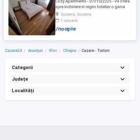
Cozy Apartments - 0731522225 - Va ofera
spre inchiriere in regim hotelier o gama
variata de apartamente si garsoniere
Suceava, Suceava
situate in puncte cheie ale orasului
1 ianuarie
Suceava: Bulevardul George Enescu. In
/noapte
centrul Orasului pe Esplanada langa
McDonald's. Bulevardul 1 Mai Obcini
Zamca Burdujeni Ipotesti Pentru ...
Cazare24
Anunțuri
Ilfov
Chiajna
Cazare - Turism
Categorii
Județe
Localități