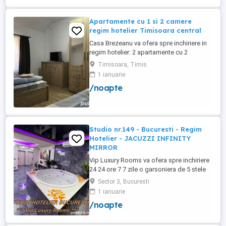
Apartamente cu 1 si 2 camere
regim hotelier Timisoara central
Casa Brezeanu va ofera spre inchiriere in
regim hotelier: 2 apartamente cu 2
dormitoare, baie si bucatarie proprie. (4
Timisoara, Timis
locuri cazare in fiecare apartament) 1
1 ianuarie
apartament cu 1 dormitor, baie si
/noapte
bucatarie proprie. (3 locuri cazare) Fiecare
apartament dispune de bucatarie complet
utilata,baie cu cabina ...
Studio nr.149 - Bucuresti - Regim
Hotelier - JACUZZI INFINITY
MIRROR
Vip Luxury Rooms va ofera spre inchiriere
24 24 ore 7 7 zile o garsoniera de 5 stele
Luxoase cu un desing unic si deosebit in
Sector 3, Bucuresti
Sector 3 Bucuresti . Garsoniera se alfa in
1 ianuarie
Complex Rezidential Nou . Acces Bariera
/noapte
Monitorizare Video in Complex ( de la
Politia Locala Sector 3 ) Loc de parcare
PRIVAT in complex ...