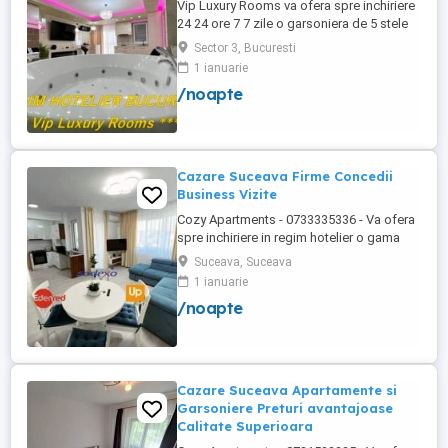
Vip Luxury Rooms va ofera spre inchiriere
24 24 ore 7 7 zile o garsoniera de 5 stele
Luxoase cu un desing unic si deosebit in
Sector 3, Bucuresti
Sector 3 Bucuresti . Garsoniera se alfa in
1 ianuarie
Complex Rezidential Nou . Acces Bariera
/noapte
Monitorizare Video in Complex ( de la
Politia Locala Sector 3 ) Loc de parcare
PRIVAT in complex ...
Cazare Suceava Firme Concedii
Business Vizite
Cozy Apartments - 0733335336 - Va ofera
spre inchiriere in regim hotelier o gama
variata de apartamente si garsoniere
Suceava, Suceava
situate in puncte cheie ale orasului
1 ianuarie
Suceava: Bulevardul George Enescu.
/noapte
Kaufland George Enescu In centrul
Orasului pe Esplanada langa McDonald's.
Zamca Bulevardul 1 Mai Obcini Bulevardul
...
Cazare Suceava Apartamente si
Garsoniere Preturi avantajoase
Calitate Superioara