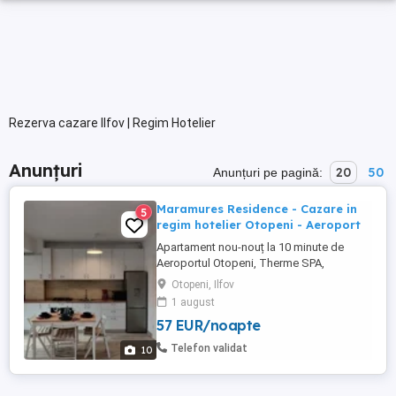
Rezerva cazare Ilfov | Regim Hotelier
Anunțuri
20
50
Anunțuri pe pagină:
Maramures Residence - Cazare in
5
regim hotelier Otopeni - Aeroport
Apartament nou-nouț la 10 minute de
Aeroportul Otopeni, Therme SPA,
Edenland Adventure Park, Amethyst Clinic
Otopeni, Ilfov
și Complexul Olimpic de Natație Otopeni.
1 august
O alegere excelentă pentru familiile și
57 EUR/noapte
profesioniștii care doresc să călătorească
la și de la Aeroportul Otopeni, dar și
Telefon validat
10
pentru persoanele care doresc ...