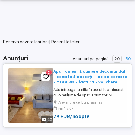
Rezerva cazare Iasi Iasi | Regim Hotelier
Anunțuri
20
50
Anunțuri pe pagină:
Apartament 2 camere decomandat
2
- pana la 5 oaspeți - loc de parcare
- MODERN - factura - vouchere
Adu întreaga familie în acest loc minunat,
cu o mulțime de spațiu primitor. Nu
Raspundem in timp util aici? Sau ai mai
Alexandru cel Bun, Iasi, Iasi
multe întrebări? HAI pe #abhomesiasi si
ieri 15:07
ajutam acolo cât de repede! Apartament
29 EUR/noapte
cu 2 camere by AB HOMES IASI, situat în
10
zona Alexandru, aproape de centrul
orasului. Spațiu modern, ...