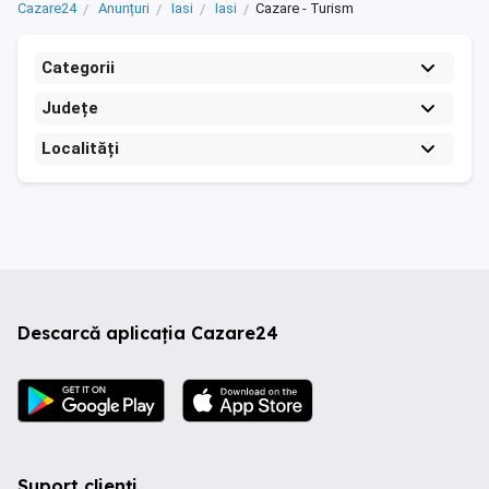
Cazare24
Anunțuri
Iasi
Iasi
Cazare - Turism
Categorii
Județe
Localități
Descarcă aplicația Cazare24
Suport clienți