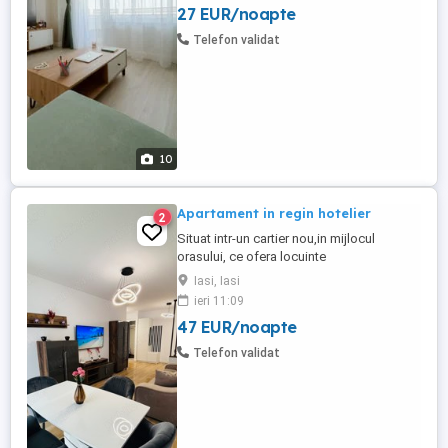
27 EUR/noapte
funcție de locație, numărul de persoane și
de durata șederii. Mai multe detalii ...
Telefon validat
10
Apartament in regin hotelier
2
Situat intr-un cartier nou,in mijlocul
orasului, ce ofera locuinte
spatioase,amenajate cu alei pietonale si
Iasi, Iasi
spatii verzi. Apartamentul se afla la 2 km
ieri 11:09
fata de Palatul Culturii Palas Mall Iulius
47 EUR/noapte
Mall si 6 km fata de Aeroportul
International Acest apartament ofera
Telefon validat
spatiu de cazare cu un dormitor ...