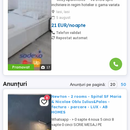
inchiriere in regim hotelier o gama variata
de apartamente si garsoniere situate in
Iasi, Iasi
puncte cheie ale orasului doar in
5 august
complexe rezidentiale noi: *Zona Palas
21 EUR/noapte
Mall - Centru - Complex Lazar Residence;
*Zona Palas Mall - Centru Complex Q
Telefon validat
Residence; *Zona Palas Mall - ...
Repostat automat
Promovat
17
Anunțuri
20
50
Anunțuri pe pagină:
Newton - 2 rooms - Spital SF Maria
6
& Nicolae Oblu Iulius&Palas -
factura - parcare - LUX - AB
HOMES
Whatsapp - > 0 sapte 4 noua 5 cinci 8
sapte 0 cinci SCRIE MESAJ PE
WHATSAPP! Te așteptam la una dintre