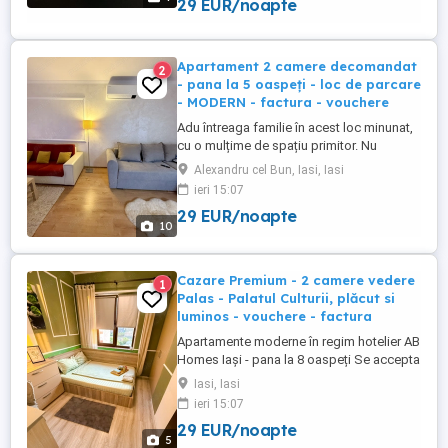
29 EUR/noapte
confortul de acasă în apartamentele AB
Homes, disponibile în cele mai căutate
zone din Iași Palas, ...
Apartament 2 camere decomandat
2
- pana la 5 oaspeți - loc de parcare
- MODERN - factura - vouchere
Adu întreaga familie în acest loc minunat,
cu o mulțime de spațiu primitor. Nu
Raspundem in timp util aici? Sau ai mai
Alexandru cel Bun, Iasi, Iasi
multe întrebări? HAI pe #abhomesiasi si
ieri 15:07
ajutam acolo cât de repede! Apartament
29 EUR/noapte
cu 2 camere by AB HOMES IASI, situat în
10
zona Alexandru, aproape de centrul
orasului. Spațiu modern, ...
Cazare Premium - 2 camere vedere
1
Palas - Palatul Culturii, plăcut si
luminos - vouchere - factura
Apartamente moderne în regim hotelier AB
Homes Iași - pana la 8 oaspeți Se accepta
plata cu vochere de vacanță - se oferă
Iasi, Iasi
factura whatsapp: #zero #sapte #patru
ieri 15:07
#noua #cinci #cinci #opt #șapte #zero
29 EUR/noapte
#cinci Descoperă confortul de acasă în
5