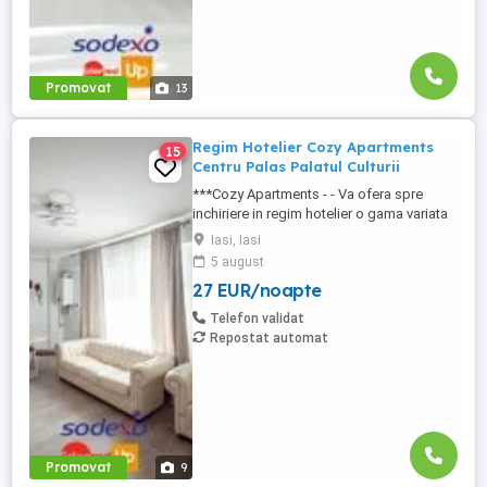
Promovat
13
Regim Hotelier Cozy Apartments
15
Centru Palas Palatul Culturii
***Cozy Apartments - - Va ofera spre
inchiriere in regim hotelier o gama variata
de apartamente si garsoniere situate in
Iasi, Iasi
puncte cheie ale orasului doar in
5 august
complexe rezidentiale noi: *Zona Palas
27 EUR/noapte
Mall - Centru - Complex Lazar Residence;
*Zona Palas Mall - Centru Complex Q
Telefon validat
Residence; *Zona Palas Mall ...
Repostat automat
Promovat
9