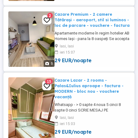
apartamentele AB Homes, disponibile în
cele mai căutate zone din ...
Cazare Premium - 2 camere
2
Tătărași - aeroport, stil si luminos -
loc de parcare - vouchere - factura
Apartamente moderne în regim hotelier AB
Homes Iași - pana la 8 oaspeți Se accepta
plata cu vochere de vacanță - se oferă
Iasi, Iasi
factura whatsapp: #zero #sapte #patru
ieri 15:07
#noua #cinci #cinci #opt #șapte #zero
29 EUR/noapte
#cinci Descoperă confortul de acasă în
5
apartamentele AB Homes, disponibile în
cele mai căutate zone din ...
Cazare Lazar - 2 rooms -
15
Palas&Iulius aproape - factura -
MODERN - bloc nou - vouchere
vacanță
Whatsapp - > 0 sapte 4 noua 5 cinci 8
sapte 0 cinci SCRIE MESAJ PE
WHATSAPP! Te așteptam la una dintre
Iasi, Iasi
locațiile noastre CENTRALE dotate și
ieri 15:03
pregătite spre a te găzdui pe tine sau pe
29 EUR/noapte
amicii tai. Prețuri începând de la 140 de lei
noapte, în funcție de locație, numărul de