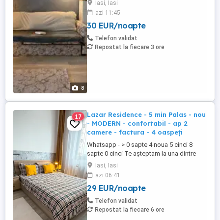
Iasi, Iasi
locațiile noastre CENTRALE dotate și
azi 11:45
pregătite spre a te găzdui pe tine sau pe
30 EUR/noapte
amicii tai. Prețuri începând de la 140 de lei
noapte, în funcție de locație, numărul de
Telefon validat
persoane ...
Repostat la fiecare 3 ore
8
Lazar Residence - 5 min Palas - nou
17
- MODERN - confortabil - ap 2
camere - factura - 4 oaspeți
Whatsapp - > 0 sapte 4 noua 5 cinci 8
sapte 0 cinci Te așteptam la una dintre
locațiile noastre dotate și pregătite spre a
Iasi, Iasi
te găzdui pe tine sau pe amicii tai. Prețuri
azi 06:41
începând de la 120 de lei noapte, în
29 EUR/noapte
funcție de locație, numărul de persoane și
de durata șederii. Mai multe detalii ...
Telefon validat
Repostat la fiecare 6 ore