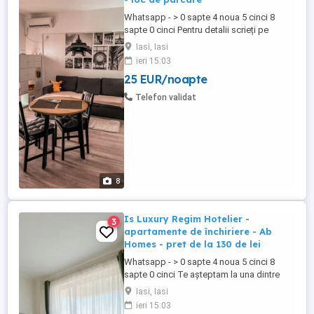
Whatsapp - > 0 sapte 4 noua 5 cinci 8
sapte 0 cinci Pentru detalii scrieți pe
Whatsapp la 07 (patru x noua x cinci x
Iasi, Iasi
cinci x opt x șapte x zero x cinci) Prețuri
ieri 15:03
începând de la 130 de lei noapte, numărul
25 EUR/noapte
de persoane și de durata șederii. Te
așteptăm in acest apartament cochet ...
Telefon validat
8
Is Luxury Regim Hotelier -
3
apartamente de închiriere - Ab
Homes - pret de la 130 de lei
Whatsapp - > 0 sapte 4 noua 5 cinci 8
sapte 0 cinci Te așteptam la una dintre
locațiile noastre dotate și pregătite spre a
Iasi, Iasi
te găzdui pe tine sau pe amicii tai. Prețuri
ieri 15:03
începând de la 120 de lei noapte, în