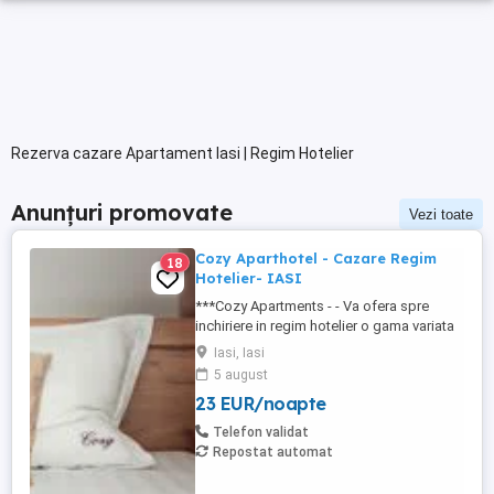
Rezerva cazare Apartament Iasi | Regim Hotelier
Anunțuri promovate
Vezi toate
Cozy Aparthotel - Cazare Regim
18
Hotelier- IASI
***Cozy Apartments - - Va ofera spre
inchiriere in regim hotelier o gama variata
de apartamente si garsoniere situate in
Iasi, Iasi
puncte cheie ale orasului doar in
5 august
complexe rezidentiale noi: *Zona Palas
23 EUR/noapte
Mall - Centru - Complex Lazar Residence;
*Zona Palas Mall - Centru Complex Q
Telefon validat
Residence; *Zona Palas Mall - ...
Repostat automat