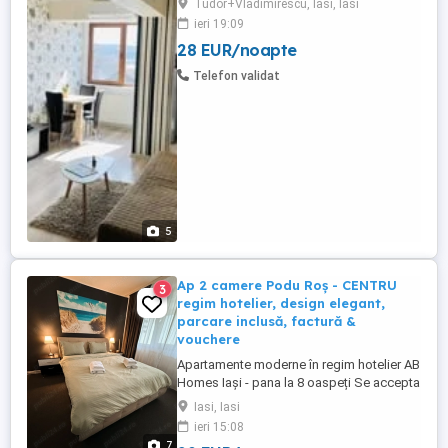
Tudor+Vladimirescu, Iasi, Iasi
1,6 km fata de Palatul Culturii , acest
ieri 19:09
apartament ofera spatiu de cazare cu un
28 EUR/noapte
dormitor si living , dotat cu aer conditionat
, televizor, wifi , si parcare privata. Unitatea
Telefon validat
are ...
5
Ap 2 camere Podu Roș - CENTRU
3
regim hotelier, design elegant,
parcare inclusă, factură &
vouchere
Apartamente moderne în regim hotelier AB
Homes Iași - pana la 8 oaspeți Se accepta
plata cu vochere de vacanță - se oferă
Iasi, Iasi
factura whatsapp: zero șapte patru noua
ieri 15:08
cinci cinci opt șapte zero cinci Descoperă
7