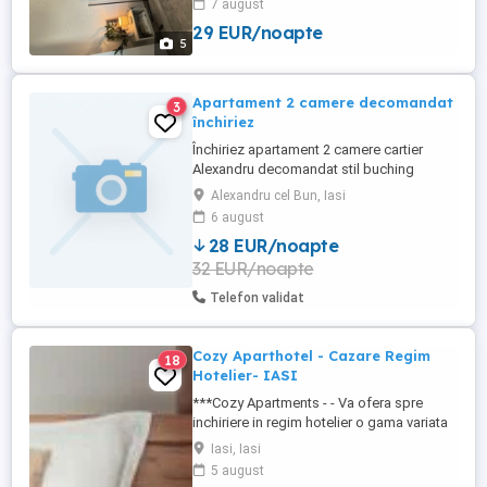
7 august
cinci cinci opt șapte zero cinci Descoperă
29 EUR/noapte
confortul de acasă în apartamentele AB
5
Homes, disponibile în cele mai căutate
zone din Iași Palas, ...
Apartament 2 camere decomandat
3
închiriez
Închiriez apartament 2 camere cartier
Alexandru decomandat stil buching
Alexandru cel Bun, Iasi
6 august
28 EUR/noapte
32 EUR/noapte
Telefon validat
Cozy Aparthotel - Cazare Regim
18
Hotelier- IASI
***Cozy Apartments - - Va ofera spre
inchiriere in regim hotelier o gama variata
de apartamente si garsoniere situate in
Iasi, Iasi
puncte cheie ale orasului doar in
5 august
complexe rezidentiale noi: *Zona Palas