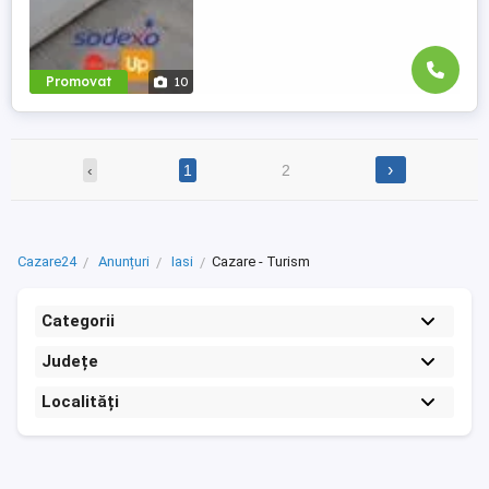
Promovat
10
›
‹
1
2
Cazare24
Anunțuri
Iasi
Cazare - Turism
Categorii
Județe
Localități