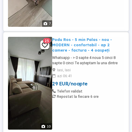
7
Podu Ros - 5 min Palas - nou -
25
MODERN - confortabil - ap 2
camere - factura - 4 oaspeți
Whatsapp - > 0 sapte 4 noua 5 cinci 8
sapte 0 cinci Te așteptam la una dintre
locațiile noastre dotate și pregătite spre a
Iasi, Iasi
te găzdui pe tine sau pe amicii tai. Prețuri
azi 06:41
începând de la 120 de lei noapte, în
29 EUR/noapte
funcție de locație, numărul de persoane și
de durata șederii. Mai multe detalii ...
Telefon validat
Repostat la fiecare 6 ore
10