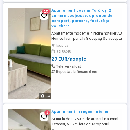
Apartament cozy în Tătărași 2
10
camere spațioase, aproape de
aeroport, parcare, factură și
vouchere
Apartamente moderne în regim hotelier AB
Homes Iași - pana la 8 oaspeți Se accepta
plata cu vochere de vacanță - se oferă
Iasi, Iasi
factura whatsapp: #zero #sapte #patru
azi 06:40
#noua #cinci #cinci #opt #șapte #zero
29 EUR/noapte
#cinci Descoperă confortul de acasă în
apartamentele AB Homes, disponibile în
Telefon validat
cele mai căutate zone din ...
Repostat la fiecare 6 ore
10
Apartament in regim hotelier
1
Situat la doar 750 m de Ateneul National
Tatarasi, 5,3 km fata de Aeroportul
International ,1,2 km fata de Iulius Mall si