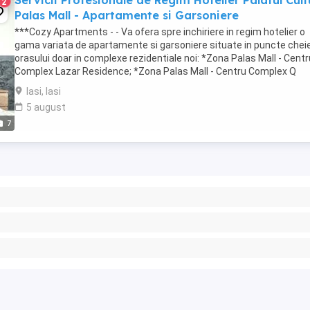
Servicii Profesionale de Regim Hotelier Palatul Cultu
2
Palas Mall - Apartamente si Garsoniere
***Cozy Apartments - - Va ofera spre inchiriere in regim hotelier o
gama variata de apartamente si garsoniere situate in puncte cheie
orasului doar in complexe rezidentiale noi: *Zona Palas Mall - Centr
Complex Lazar Residence; *Zona Palas Mall - Centru Complex Q
Residence; *Zona Palas Mall - ...
Iasi, Iasi
5 august
7