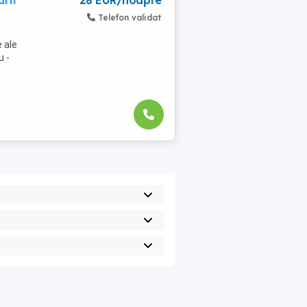
rii
28 EUR/noapte
Telefon validat
 ale
u -