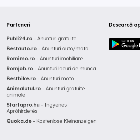
Parteneri
Descarcă ap
Publi24.ro
- Anunturi gratuite
Bestauto.ro
- Anunturi auto/moto
Romimo.ro
- Anunturi imobiliare
Romjob.ro
- Anunturi locuri de munca
Bestbike.ro
- Anunturi moto
Animalutul.ro
- Anunturi gratuite
animale
Startapro.hu
- Ingyenes
Apróhirdetés
Quoka.de
- Kostenlose Kleinanzeigen