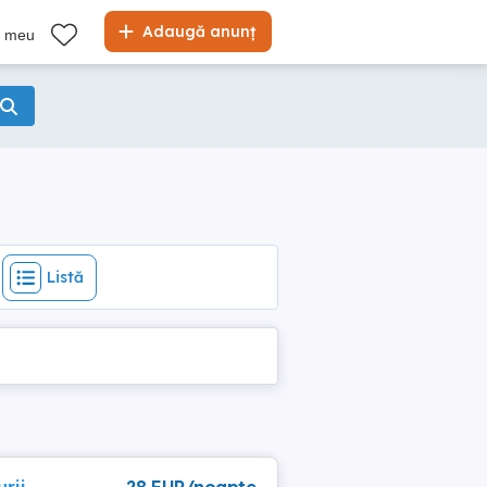
Listă
Adaugă anunț
l meu
Listă