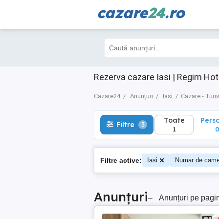
cazare
24
.ro
Toate
Perso
Filtre
3
1
0
Rezerva cazare Iasi | Regim Hot
Cazare24
Anunțuri
Iasi
Cazare - Turi
Toate
Pers
Filtre
3
1
Filtre active:
Iasi
Numar de came
Anunțuri
–
Anunțuri pe pagi