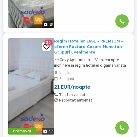
13
Regim Hotelier IASI - PREMIUM -
26
oferim Factura Cazare Muncitori
Grupuri Evenimente
***Cozy Apartments - - Va ofera spre
inchiriere in regim hotelier o gama variata
de apartamente si garsoniere situate in
Iasi, Iasi
puncte cheie ale orasului doar in
5 august
complexe rezidentiale noi: *Zona Palas
21 EUR/noapte
Mall - Centru - Complex Lazar Residence;
*Zona Palas Mall - Centru Complex Q
Telefon validat
Residence; *Zona Palas Mall - ...
Repostat automat
Promovat
17