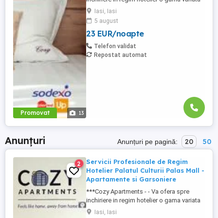
de apartamente si garsoniere situate in
Iasi, Iasi
puncte cheie ale orasului doar in
5 august
complexe rezidentiale noi: *Zona Palas
23 EUR/noapte
Mall - Centru - Complex Lazar Residence;
*Zona Palas Mall - Centru Complex Q
Telefon validat
Residence; *Zona Palas Mall - ...
Repostat automat
Promovat
13
Anunțuri
20
50
Anunțuri pe pagină:
Servicii Profesionale de Regim
2
Hotelier Palatul Culturii Palas Mall -
Apartamente si Garsoniere
***Cozy Apartments - - Va ofera spre
inchiriere in regim hotelier o gama variata
de apartamente si garsoniere situate in
Iasi, Iasi
puncte cheie ale orasului doar in