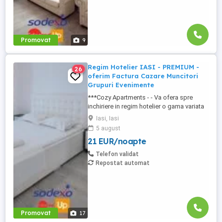
Promovat
9
Regim Hotelier IASI - PREMIUM -
26
oferim Factura Cazare Muncitori
Grupuri Evenimente
***Cozy Apartments - - Va ofera spre
inchiriere in regim hotelier o gama variata
de apartamente si garsoniere situate in
Iasi, Iasi
puncte cheie ale orasului doar in
5 august
complexe rezidentiale noi: *Zona Palas
21 EUR/noapte
Mall - Centru - Complex Lazar Residence;
*Zona Palas Mall - Centru Complex Q
Telefon validat
Residence; *Zona Palas Mall - ...
Repostat automat
Promovat
17