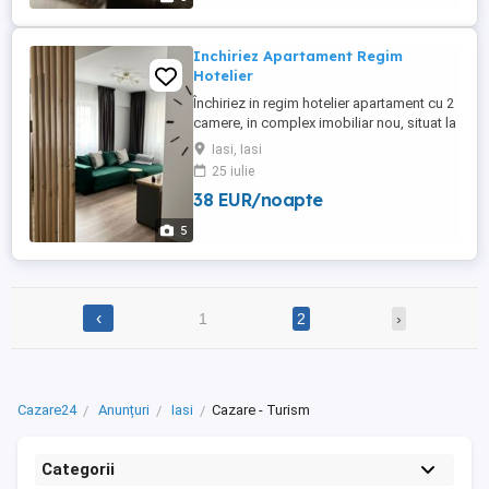
Inchiriez Apartament Regim
Hotelier
Închiriez in regim hotelier apartament cu 2
camere, in complex imobiliar nou, situat la
2 km de centrul orașului Iași, aproape de
Iasi, Iasi
ieșirea din oraș, în cartier Dacia.
25 iulie
Apartamentul este complet mobilat și
38 EUR/noapte
utilat, dispune de loc de parcare privat,
păzit 24 7. In imediata apropiere aveți
5
magazinul Lidl, ...
‹
1
2
›
Cazare24
Anunțuri
Iasi
Cazare - Turism
Categorii