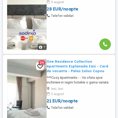
5 august
complexe rezidentiale noi: *Zona Palas
28 EUR/noapte
Mall - Centru - Complex Lazar Residence;
*Zona Palas Mall - Centru Complex Q
Telefon validat
Residence; *Zona Palas Mall - ...
7
One Residence Collection
24
Apartments Esplanada Iasi - Card
de vacanta - Palas Iulius Copou
***Cozy Apartments - - Va ofera spre
inchiriere in regim hotelier o gama variata
de apartamente si garsoniere situate in
Iasi, Iasi
puncte cheie ale orasului doar in
5 august
complexe rezidentiale noi: *Zona Palas
21 EUR/noapte
Mall - Centru - Complex Lazar Residence;
*Zona Palas Mall - Centru Complex Q
Telefon validat
Residence; *Zona Palas Mall - ...