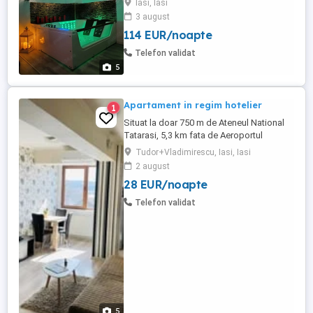
Iasi, Iasi
tematică speciala. Spațiu romantic pentru
3 august
momente soft Zonă lounge cu TV mare și
114 EUR/noapte
podium cu bară dans Parcare privată
inclusa in pret. Mai multe detalii la telefon.
Telefon validat
5
Apartament in regim hotelier
1
Situat la doar 750 m de Ateneul National
Tatarasi, 5,3 km fata de Aeroportul
International ,1,2 km fata de Iulius Mall si
Tudor+Vladimirescu, Iasi, Iasi
1,6 km fata de Palatul Culturii , acest
2 august
apartament ofera spatiu de cazare cu un
28 EUR/noapte
dormitor si living , dotat cu aer conditionat
, televizor, wifi , si parcare privata. Unitatea
Telefon validat
are ...
5