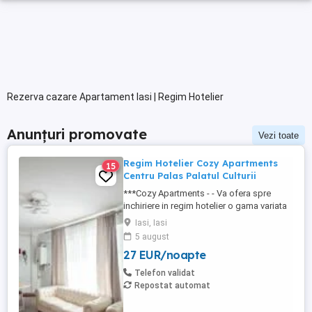
Rezerva cazare Apartament Iasi | Regim Hotelier
Anunțuri promovate
Vezi toate
Regim Hotelier Cozy Apartments
15
Centru Palas Palatul Culturii
***Cozy Apartments - - Va ofera spre
inchiriere in regim hotelier o gama variata
de apartamente si garsoniere situate in
Iasi, Iasi
puncte cheie ale orasului doar in
5 august
complexe rezidentiale noi: *Zona Palas
27 EUR/noapte
Mall - Centru - Complex Lazar Residence;
*Zona Palas Mall - Centru Complex Q
Telefon validat
Residence; *Zona Palas Mall ...
Repostat automat