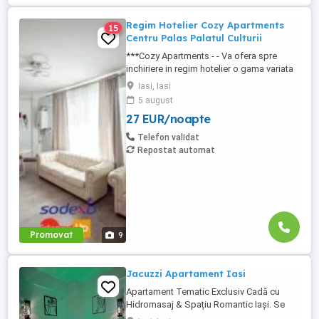
Regim Hotelier Cozy Apartments
15
Centru Palas Palatul Culturii
***Cozy Apartments - - Va ofera spre
inchiriere in regim hotelier o gama variata
de apartamente si garsoniere situate in
Iasi, Iasi
puncte cheie ale orasului doar in
5 august
complexe rezidentiale noi: *Zona Palas
27 EUR/noapte
Mall - Centru - Complex Lazar Residence;
*Zona Palas Mall - Centru Complex Q
Telefon validat
Residence; *Zona Palas Mall ...
Repostat automat
Promovat
9
Jacuzzi Apartament Iasi
Apartament Tematic Exclusiv Cadă cu
Hidromasaj & Spațiu Romantic Iași. Se
închiriază cum apare in poze. 2 Camere cu