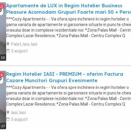
Apartamente de LUX in Regim Hotelier Business
11
Pleasure Acomodam Grupuri Foarte mari 50 + Per
***Cozy Apartments - - Va ofera spre inchiriere in regim hotelier o
gama variata de apartamente si garsoniere situate in puncte cheie
orasului doar in complexe rezidentiale noi: *Zona Palas Mall - Centr
Complex Lazar Residence; *Zona Palas Mall - Centru Complex Q
Residence; *Zona Palas Mall - ...
Palat, Iasi, Iasi
5 august
10
Regim Hotelier IASI - PREMIUM - oferim Factura
26
Cazare Muncitori Grupuri Evenimente
***Cozy Apartments - - Va ofera spre inchiriere in regim hotelier o
gama variata de apartamente si garsoniere situate in puncte cheie
orasului doar in complexe rezidentiale noi: *Zona Palas Mall - Centr
Complex Lazar Residence; *Zona Palas Mall - Centru Complex Q
Residence; *Zona Palas Mall - ...
Iasi, Iasi
5 august
17