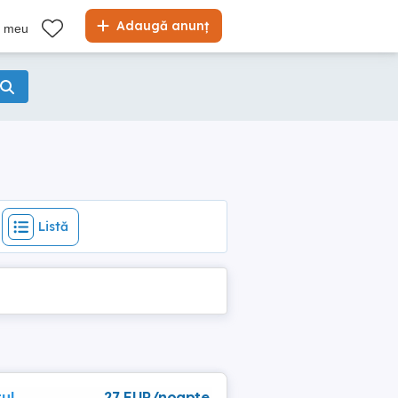
Listă
Adaugă anunț
l meu
Listă
ul
27 EUR/noapte