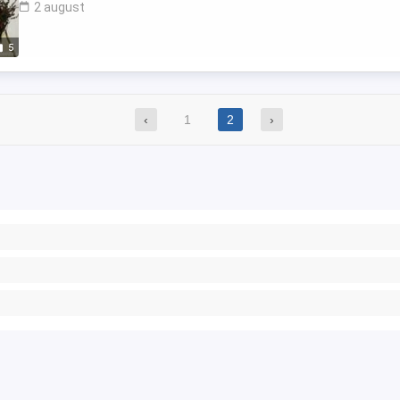
2 august
5
‹
1
2
›