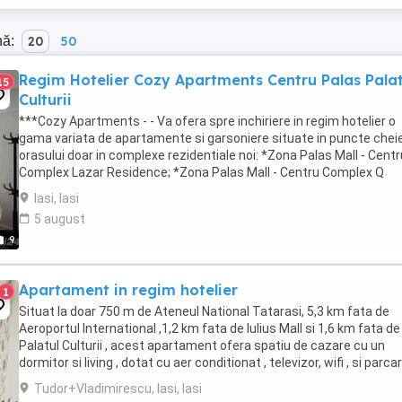
nă:
20
50
Regim Hotelier Cozy Apartments Centru Palas Palat
15
Culturii
***Cozy Apartments - - Va ofera spre inchiriere in regim hotelier o
gama variata de apartamente si garsoniere situate in puncte cheie
orasului doar in complexe rezidentiale noi: *Zona Palas Mall - Centr
Complex Lazar Residence; *Zona Palas Mall - Centru Complex Q
Residence; *Zona Palas Mall ...
Iasi, Iasi
5 august
9
Apartament in regim hotelier
1
Situat la doar 750 m de Ateneul National Tatarasi, 5,3 km fata de
Aeroportul International ,1,2 km fata de Iulius Mall si 1,6 km fata de
Palatul Culturii , acest apartament ofera spatiu de cazare cu un
dormitor si living , dotat cu aer conditionat , televizor, wifi , si parca
privata. Unitatea are ...
Tudor+Vladimirescu, Iasi, Iasi