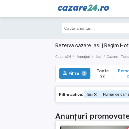
cazare
24
.ro
Toate
Perso
Filtre
3
22
2
Rezerva cazare Iasi | Regim Hot
Cazare24
Anunțuri
Iasi
Cazare - Turi
Toate
Pers
Filtre
3
22
2
Filtre active:
Iasi
Numar de came
Anunțuri promovat