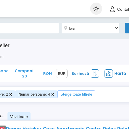
ane
Companii
Hartă
RON
EUR
Sortează
Contu
20
elier
sm
oane
Companii
Hartă
RON
EUR
Sortează
20
re: 2
Numar persoane: 4
Șterge toate filtrele
e
–
Vezi toate
Regim Hotelier Cozy Apartments Centru Palas Palat