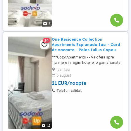
7
One Residence Collection
24
Apartments Esplanada Iasi - Card
de vacanta - Palas Iulius Copou
***Cozy Apartments - - Va ofera spre
inchiriere in regim hotelier o gama variata
de apartamente si garsoniere situate in
Iasi, Iasi
puncte cheie ale orasului doar in
5 august
complexe rezidentiale noi: *Zona Palas
21 EUR/noapte
Mall - Centru - Complex Lazar Residence;
*Zona Palas Mall - Centru Complex Q
Telefon validat
Residence; *Zona Palas Mall - ...
13