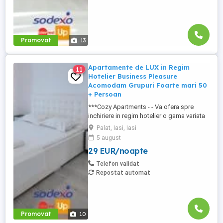
Promovat
13
Apartamente de LUX in Regim
11
Hotelier Business Pleasure
Acomodam Grupuri Foarte mari 50
+ Persoan
***Cozy Apartments - - Va ofera spre
inchiriere in regim hotelier o gama variata
de apartamente si garsoniere situate in
Palat, Iasi, Iasi
puncte cheie ale orasului doar in
5 august
complexe rezidentiale noi: *Zona Palas
29 EUR/noapte
Mall - Centru - Complex Lazar Residence;
*Zona Palas Mall - Centru Complex Q
Telefon validat
Residence; *Zona Palas Mall - ...
Repostat automat
Promovat
10