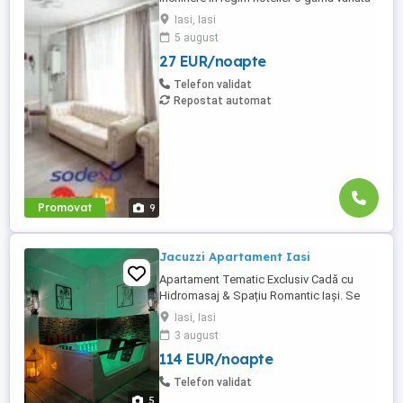
de apartamente si garsoniere situate in
Iasi, Iasi
puncte cheie ale orasului doar in
5 august
complexe rezidentiale noi: *Zona Palas
27 EUR/noapte
Mall - Centru - Complex Lazar Residence;
*Zona Palas Mall - Centru Complex Q
Telefon validat
Residence; *Zona Palas Mall ...
Repostat automat
Promovat
9
Jacuzzi Apartament Iasi
Apartament Tematic Exclusiv Cadă cu
Hidromasaj & Spațiu Romantic Iași. Se
închiriază cum apare in poze. 2 Camere cu
Iasi, Iasi
tematică speciala. Spațiu romantic pentru
3 august
momente soft Zonă lounge cu TV mare și
114 EUR/noapte
podium cu bară dans Parcare privată
inclusa in pret. Mai multe detalii la telefon.
Telefon validat
5