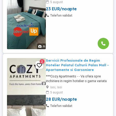
5 august
complexe rezidentiale noi: *Zona Palas
23 EUR/noapte
Mall - Centru - Complex Lazar Residence;
*Zona Palas Mall - Centru Complex Q
Telefon validat
Residence; *Zona Palas Mall ...
9
Servicii Profesionale de Regim
2
Hotelier Palatul Culturii Palas Mall -
Apartamente si Garsoniere
***Cozy Apartments - - Va ofera spre
inchiriere in regim hotelier o gama variata
de apartamente si garsoniere situate in
Iasi, Iasi
puncte cheie ale orasului doar in
5 august
complexe rezidentiale noi: *Zona Palas
28 EUR/noapte
Mall - Centru - Complex Lazar Residence;
*Zona Palas Mall - Centru Complex Q
Telefon validat
Residence; *Zona Palas Mall - ...