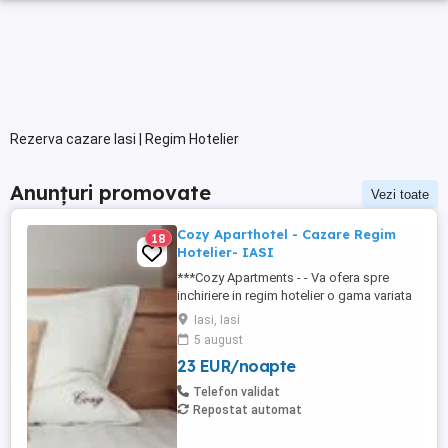
Rezerva cazare Iasi | Regim Hotelier
Anunțuri promovate
Vezi toate
Cozy Aparthotel - Cazare Regim
18
Hotelier- IASI
***Cozy Apartments - - Va ofera spre
inchiriere in regim hotelier o gama variata
de apartamente si garsoniere situate in
Iasi, Iasi
puncte cheie ale orasului doar in
5 august
complexe rezidentiale noi: *Zona Palas
23 EUR/noapte
Mall - Centru - Complex Lazar Residence;
*Zona Palas Mall - Centru Complex Q
Telefon validat
Residence; *Zona Palas Mall - ...
Repostat automat