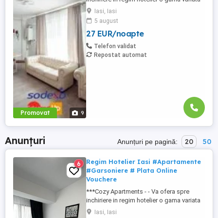
de apartamente si garsoniere situate in
Iasi, Iasi
puncte cheie ale orasului doar in
5 august
complexe rezidentiale noi: *Zona Palas
27 EUR/noapte
Mall - Centru - Complex Lazar Residence;
*Zona Palas Mall - Centru Complex Q
Telefon validat
Residence; *Zona Palas Mall ...
Repostat automat
Promovat
9
Anunțuri
20
50
Anunțuri pe pagină:
Regim Hotelier Iasi #Apartamente
6
#Garsoniere # Plata Online
Vouchere
***Cozy Apartments - - Va ofera spre
inchiriere in regim hotelier o gama variata
de apartamente si garsoniere situate in
Iasi, Iasi
puncte cheie ale orasului doar in