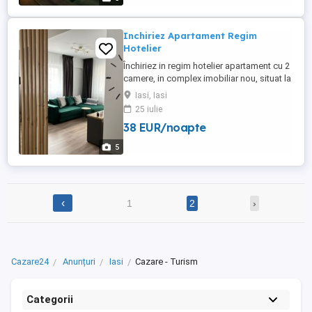
Inchiriez Apartament Regim
Hotelier
Închiriez in regim hotelier apartament cu 2
camere, in complex imobiliar nou, situat la
2 km de centrul orașului Iași, aproape de
Iasi, Iasi
ieșirea din oraș, în cartier Dacia.
25 iulie
Apartamentul este complet mobilat și
38 EUR/noapte
utilat, dispune de loc de parcare privat,
păzit 24 7. In imediata apropiere aveți
5
magazinul Lidl, ...
‹
1
2
›
Cazare24
Anunțuri
Iasi
Cazare - Turism
Categorii