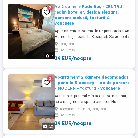
Ap 2 camere Podu Roș - CENTRU
3
regim hotelier, design elegant,
parcare inclusă, factură &
vouchere
Apartamente moderne în regim hotelier AB
Homes Iași - pana la 8 oaspeți Se accepta
plata cu vochere de vacanță - se oferă
Iasi, Iasi
factura whatsapp: zero șapte patru noua
ieri 12:33
cinci cinci opt șapte zero cinci Descoperă
7
29 EUR/noapte
confortul de acasă în apartamentele AB
Homes, disponibile în cele mai căutate
zone din Iași Palas, ...
Apartament 2 camere decomandat
2
- pana la 5 oaspeți - loc de parcare
- MODERN - factura - vouchere
Adu întreaga familie în acest loc minunat,
cu o mulțime de spațiu primitor. Nu
Raspundem in timp util aici? Sau ai mai
Alexandru cel Bun, Iasi, Iasi
multe întrebări? HAI pe #abhomesiasi si
ieri 12:32
ajutam acolo cât de repede! Apartament
29 EUR/noapte
cu 2 camere by AB HOMES IASI, situat în
10
zona Alexandru, aproape de centrul
orasului. Spațiu modern, ...