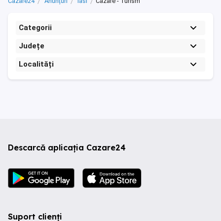
Cazare24
Anunțuri
Iasi
Cazare - Turism
Categorii
Județe
Localități
Descarcă aplicația Cazare24
Suport clienți