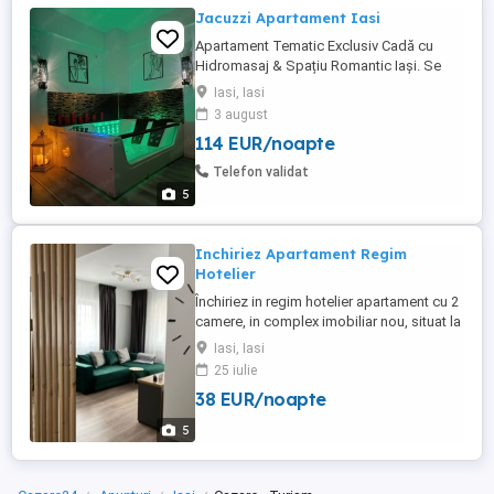
Jacuzzi Apartament Iasi
Apartament Tematic Exclusiv Cadă cu
Hidromasaj & Spațiu Romantic Iași. Se
închiriază cum apare in poze. 2 Camere cu
Iasi, Iasi
tematică speciala. Spațiu romantic pentru
3 august
momente soft Zonă lounge cu TV mare și
114 EUR/noapte
podium cu bară dans Parcare privată
inclusa in pret. Mai multe detalii la telefon.
Telefon validat
5
Inchiriez Apartament Regim
Hotelier
Închiriez in regim hotelier apartament cu 2
camere, in complex imobiliar nou, situat la
2 km de centrul orașului Iași, aproape de
Iasi, Iasi
ieșirea din oraș, în cartier Dacia.
25 iulie
Apartamentul este complet mobilat și
38 EUR/noapte
utilat, dispune de loc de parcare privat,
păzit 24 7. In imediata apropiere aveți
5
magazinul Lidl, ...