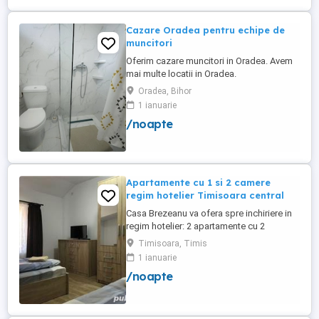
Cazare Oradea pentru echipe de
muncitori
Oferim cazare muncitori in Oradea. Avem
mai multe locatii in Oradea.
Disponibilitate: peste 100 locuri de cazare
Oradea, Bihor
Max 3 persoane in camera, paturi de 1
1 ianuarie
persoana. Bucatarie, masina de spalata,
/noapte
parcare Oferim factura Pentru detalii si
oferta, va rog sa ne contactati telefonic.
Pretul difera in functie ...
Apartamente cu 1 si 2 camere
regim hotelier Timisoara central
Casa Brezeanu va ofera spre inchiriere in
regim hotelier: 2 apartamente cu 2
dormitoare, baie si bucatarie proprie. (4
Timisoara, Timis
locuri cazare in fiecare apartament) 1
1 ianuarie
apartament cu 1 dormitor, baie si
/noapte
bucatarie proprie. (3 locuri cazare) Fiecare
apartament dispune de bucatarie complet
utilata,baie cu cabina ...