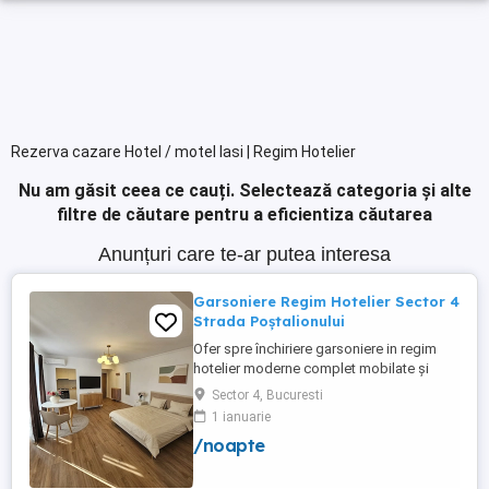
Rezerva cazare Hotel / motel Iasi | Regim Hotelier
Nu am găsit ceea ce cauți.
Selectează categoria și alte
filtre de căutare pentru a eficientiza căutarea
Anunțuri care te-ar putea interesa
Garsoniere Regim Hotelier Sector 4
Strada Poștalionului
Ofer spre închiriere garsoniere in regim
hotelier moderne complet mobilate și
utilate situate în Sector 4 Strada
Sector 4, Bucuresti
Poștalionului ,Zona Grand Arena,bloc nou
1 ianuarie
cu parcare privata inclusa. Ideale pentru
/noapte
sejururi scurte, călătorii de afaceri sau
vacante. Curățenie impecabila , confort
garantat. Wi-fi ...