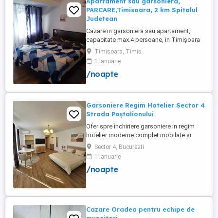
Apartament sau garsoniera,
PARCARE,Timisoara, 2 km Spitalul
Judetean
Cazare in garsoniera sau apartament,
capacitate max.4 persoane, in Timișoara
la 2 km de Spitalul Judetean. (la doua
Timisoara, Timis
strazi)de zona Calea Buziasului
1 ianuarie
Lic.Electrotimis si la 2 km de Mosnita
/noapte
Noua Centura. PARCARE. Situat la et.1 al
unui imobil, pat simplu sau matrimonial ,tv
+wifi , frigider, mașină spălat, ...
Garsoniere Regim Hotelier Sector 4
Strada Poștalionului
Ofer spre închiriere garsoniere in regim
hotelier moderne complet mobilate și
utilate situate în Sector 4 Strada
Sector 4, Bucuresti
Poștalionului ,Zona Grand Arena,bloc nou
1 ianuarie
cu parcare privata inclusa. Ideale pentru
/noapte
sejururi scurte, călătorii de afaceri sau
vacante. Curățenie impecabila , confort
garantat. Wi-fi ...
Cazare Oradea pentru echipe de