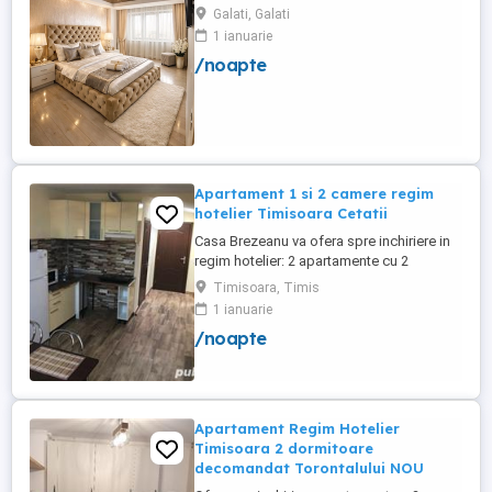
Galati, Galati
1 ianuarie
/noapte
Apartament 1 si 2 camere regim
hotelier Timisoara Cetatii
Casa Brezeanu va ofera spre inchiriere in
regim hotelier: 2 apartamente cu 2
dormitoare, baie si bucatarie proprie. (4
Timisoara, Timis
locuri cazare in fiecare apartament) 1
1 ianuarie
apartament cu 1 dormitor, baie si
/noapte
bucatarie proprie. (3 locuri cazare) Fiecare
apartament dispune de bucatarie complet
utilata,baie cu cabina ...
Apartament Regim Hotelier
Timisoara 2 dormitoare
decomandat Torontalului NOU