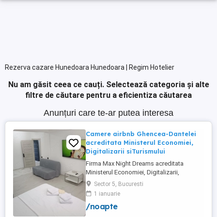
Rezerva cazare Hunedoara Hunedoara | Regim Hotelier
Nu am găsit ceea ce cauți.
Selectează categoria și alte
filtre de căutare pentru a eficientiza căutarea
Anunțuri care te-ar putea interesa
Camere airbnb Ghencea-Dantelei
acreditata Ministerul Economiei,
Digitalizarii siTurismului
Firma Max Night Dreams acreditata
Ministerul Economiei, Digitalizarii,
Antreprenoriatului si Turismului închiriază
Sector 5, Bucuresti
in regim hotelier in zona Drumul Taberei -
1 ianuarie
Ghencea diferite tipuri de camere Camera
/noapte
single cu o suprafață totală de 16mp
150ei 3ore , 170lei noapte Camera dublă