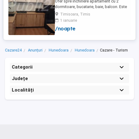
Ofer spre inchiriere apartament cu 2
dormitoare, bucatarie, baie, balcon. Este
complet utilat si mobilat nou, clima,
Timisoara, Timis
internet, tv, video interfon masina de
1 ianuarie
spalat haine, lenjerii, prosoape,
/noapte
consumabile. In incinta complexului de
apartamente se afla un supermarket si loc
de joaca pentru copii. Apartamentul ...
Cazare24
Anunțuri
Hunedoara
Hunedoara
Cazare - Turism
Categorii
Județe
Localități