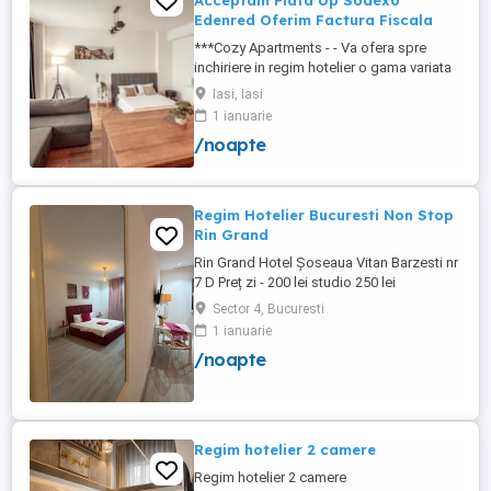
Acceptam Plata Up Sodexo
Edenred Oferim Factura Fiscala
***Cozy Apartments - - Va ofera spre
inchiriere in regim hotelier o gama variata
de apartamente si garsoniere situate in
Iasi, Iasi
puncte cheie ale orasului doar in
1 ianuarie
complexe rezidentiale noi: *Zona Palas
/noapte
Mall - Centru - Complex Lazar Residence;
*Zona Palas Mall - Centru Complex Q
Residence; *Zona Palas Mall - ...
Regim Hotelier Bucuresti Non Stop
Rin Grand
Rin Grand Hotel Șoseaua Vitan Barzesti nr
7 D Preț zi - 200 lei studio 250 lei
apartament
Sector 4, Bucuresti
1 ianuarie
/noapte
Regim hotelier 2 camere
Regim hotelier 2 camere