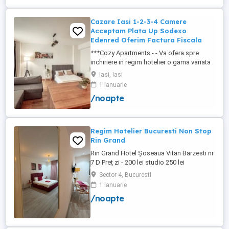
cu o suprafață totală de ...
Cazare Iasi 1-2-3-4 Camere
Acceptam Plata Up Sodexo
Edenred Oferim Factura Fiscala
***Cozy Apartments - - Va ofera spre
inchiriere in regim hotelier o gama variata
de apartamente si garsoniere situate in
Iasi, Iasi
puncte cheie ale orasului doar in
1 ianuarie
complexe rezidentiale noi: *Zona Palas
/noapte
Mall - Centru - Complex Lazar Residence;
*Zona Palas Mall - Centru Complex Q
Residence; *Zona Palas Mall - ...
Regim Hotelier Bucuresti Non Stop
Rin Grand
Rin Grand Hotel Șoseaua Vitan Barzesti nr
7 D Preț zi - 200 lei studio 250 lei
apartament
Sector 4, Bucuresti
1 ianuarie
/noapte