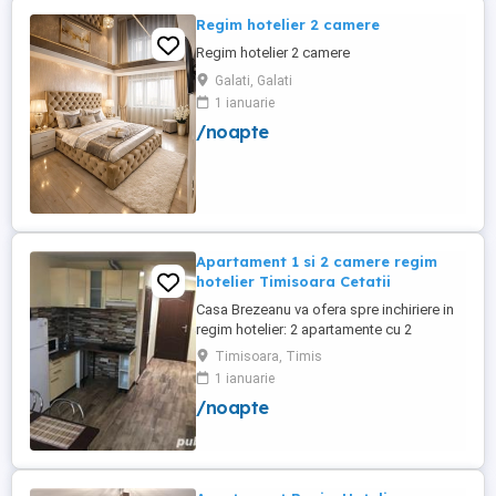
Regim hotelier 2 camere
Regim hotelier 2 camere
Galati, Galati
1 ianuarie
/noapte
Apartament 1 si 2 camere regim
hotelier Timisoara Cetatii
Casa Brezeanu va ofera spre inchiriere in
regim hotelier: 2 apartamente cu 2
dormitoare, baie si bucatarie proprie. (4
Timisoara, Timis
locuri cazare in fiecare apartament) 1
1 ianuarie
apartament cu 1 dormitor, baie si
/noapte
bucatarie proprie. (3 locuri cazare) Fiecare
apartament dispune de bucatarie complet
utilata,baie cu cabina ...