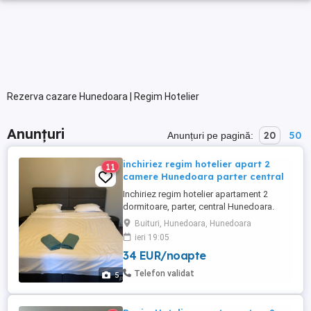
Rezerva cazare Hunedoara | Regim Hotelier
Anunțuri
20
50
Anunțuri pe pagină:
inchiriez regim hotelier apart 2
11
camere Hunedoara parter central
Inchiriez regim hotelier apartament 2
dormitoare, parter, central Hunedoara.
Zona linistita , langa Kaufland . Aer
Buituri, Hunedoara, Hunedoara
conditionat, frigider,plita,Smart Tv. Wifi,
ieri 19:05
Nu acceptam petreceri sau animale de
34 EUR/noapte
companie. Nu se fumeaza in interior. 3-4
persoane, 200lei
Telefon validat
5