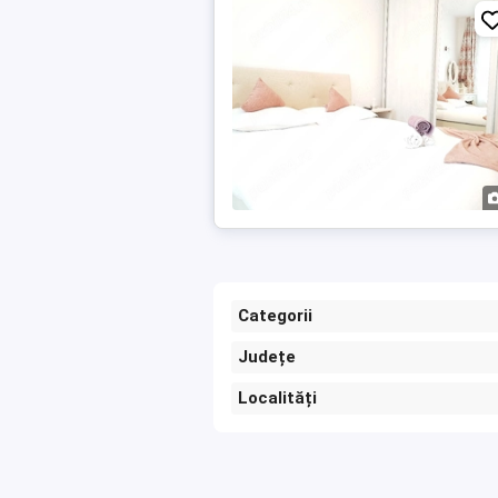
Categorii
Județe
Localități