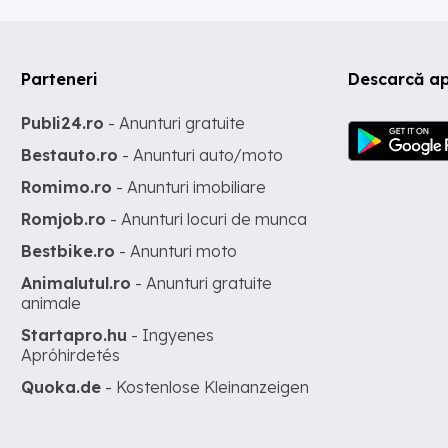
Parteneri
Descarcă ap
Publi24.ro
- Anunturi gratuite
Bestauto.ro
- Anunturi auto/moto
Romimo.ro
- Anunturi imobiliare
Romjob.ro
- Anunturi locuri de munca
Bestbike.ro
- Anunturi moto
Animalutul.ro
- Anunturi gratuite
animale
Startapro.hu
- Ingyenes
Apróhirdetés
Quoka.de
- Kostenlose Kleinanzeigen