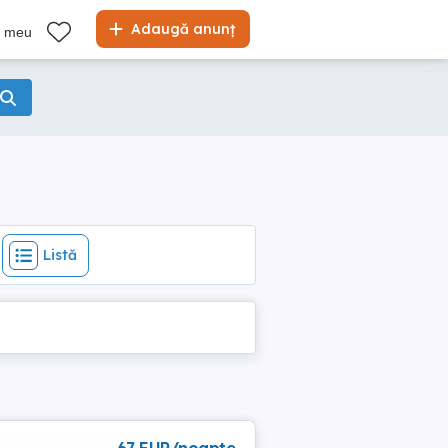
Listă
Adaugă anunț
l meu
Listă