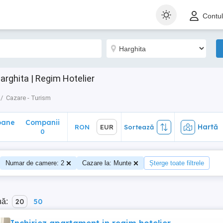
ane
Companii
Hartă
RON
EUR
Sortează
Contu
0
arghita | Regim Hotelier
Cazare - Turism
oane
Companii
Hartă
RON
EUR
Sortează
0
Numar de camere: 2
Cazare la: Munte
Șterge toate filtrele
nă:
20
50