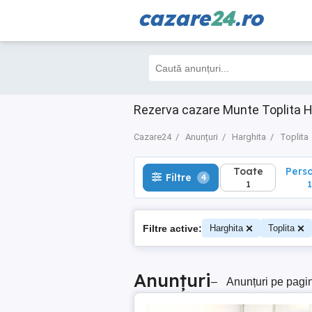
cazare
24
.ro
Toate
Perso
Filtre
4
1
1
Rezerva cazare Munte Toplita H
Cazare24
Anunțuri
Harghita
Toplita
Toate
Pers
Filtre
4
1
1
Filtre active:
Harghita
Toplita
Anunțuri
–
Anunțuri pe pagi