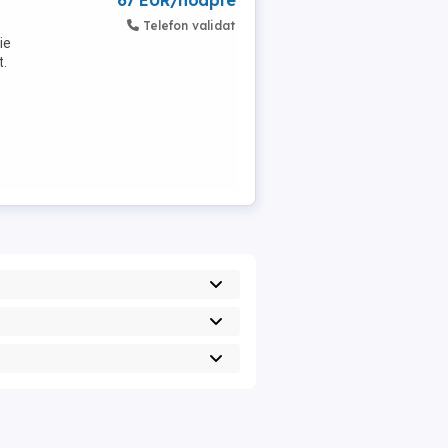
67 EUR/noapte
Telefon validat
ie
t.