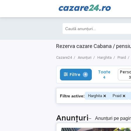
cazare
24
.ro
Toate
Perso
Filtre
4
4
3
Rezerva cazare Cabana / pensiu
Cazare24
Anunțuri
Harghita
Praid
Toate
Pers
Filtre
4
4
3
Filtre active:
Harghita
Praid
Anunțuri
–
Anunțuri pe pagi