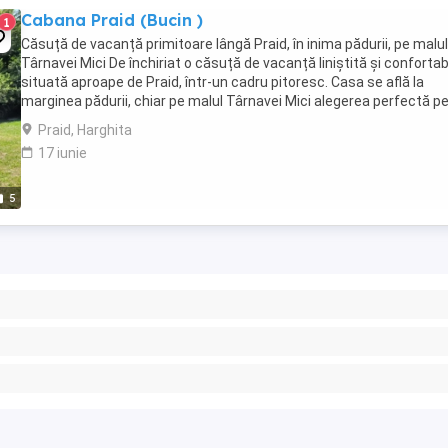
Cabana Praid (Bucin )
1
Căsuță de vacanță primitoare lângă Praid, în inima pădurii, pe malul
Târnavei Mici De închiriat o căsuță de vacanță liniștită și confortabi
situată aproape de Praid, într-un cadru pitoresc. Casa se află la
marginea pădurii, chiar pe malul Târnavei Mici alegerea perfectă p
cei care doresc să ...
Praid, Harghita
17 iunie
5