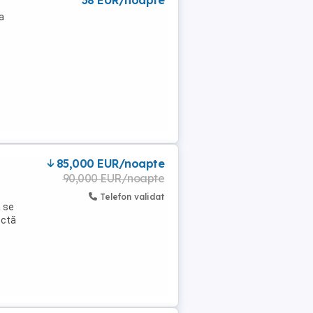
38 EUR/noapte
a
85,000 EUR/noapte
90,000 EUR/noapte
Telefon validat
a se
ectă