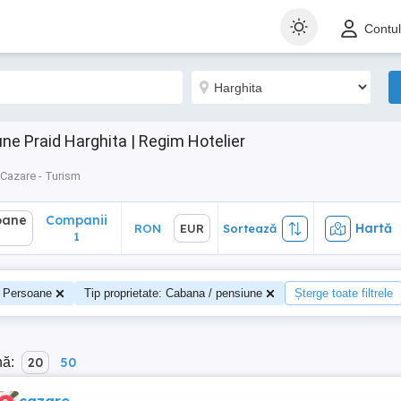
ane
Companii
Hartă
RON
EUR
Sortează
Contu
1
ne Praid Harghita | Regim Hotelier
Cazare - Turism
oane
Companii
Hartă
RON
EUR
Sortează
1
Persoane
Tip proprietate: Cabana / pensiune
Șterge toate filtrele
nă:
20
50