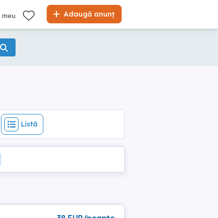
Listă
Adaugă anunț
l meu
Listă