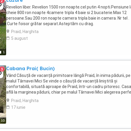
cazare
2
Revelion liber. Revelion 1500 ron noapte.cel putin 4 nopti.Pensiune l
cheie 800 ron noapte 4camere tripla 4 baie si 2 bucaterie.Max 12
persoane.Sau 200 ron noapte camera tripla baie in camera. Nr tel .
.Curte foisor grătar separat.Asteptăm cu drag.
Praid, Harghita
5 august
1
Cabana Prai( Bucin)
3
Vând Căsuță de vacanță primitoare lângă Praid, în inima pădurii, pe
malul Târnavei Mici Se vinde o căsuță de vacanță liniștită și
confortabilă, situată aproape de Praid, într-un cadru pitoresc. Cas
află la marginea pădurii, chiar pe malul Târnavei Mici alegerea perf
pentru cei care doresc să ...
Praid, Harghita
17 iunie
10