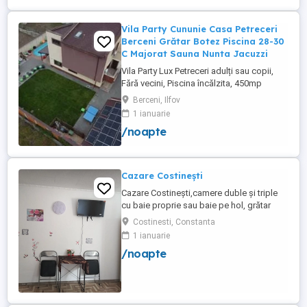
Vila Party Cununie Casa Petreceri
Berceni Grătar Botez Piscina 28-30
C Majorat Sauna Nunta Jacuzzi
Vila Party Lux Petreceri adulți sau copii,
Fără vecini, Piscina încălzita, 450mp
S+P+2E lângă București ( Berceni- Ilfov) ,
Berceni, Ilfov
asfalt, Uber Bolt ,pentru cazare regim
1 ianuarie
hotelier, petreceri copii, pool party 30 ,
/noapte
onomastici , nunti , botezuri, team building
, filmări , ședințe foto, clipuri video, pool
party, ...
Cazare Costinești
Cazare Costinești,camere duble și triple
cu baie proprie sau baie pe hol, grătar
frigider curte,parcare proprie , prețuri
Costinesti, Constanta
începând de la 150 lei pe noapte,telefon
1 ianuarie
/noapte