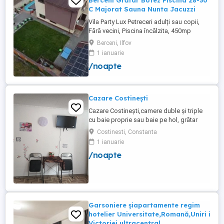
Berceni Grătar Botez Piscina 28-30
C Majorat Sauna Nunta Jacuzzi
Vila Party Lux Petreceri adulți sau copii,
Fără vecini, Piscina încălzita, 450mp
S+P+2E lângă București ( Berceni- Ilfov) ,
Berceni, Ilfov
asfalt, Uber Bolt ,pentru cazare regim
1 ianuarie
hotelier, petreceri copii, pool party 30 ,
/noapte
onomastici , nunti , botezuri, team building
, filmări , ședințe foto, clipuri video, pool
party, ...
Cazare Costinești
Cazare Costinești,camere duble și triple
cu baie proprie sau baie pe hol, grătar
frigider curte,parcare proprie , prețuri
Costinesti, Constanta
începând de la 150 lei pe noapte,telefon
1 ianuarie
/noapte
Garsoniere șiapartamente regim
hotelier Universitate,Romană,Uniri i
Victoriei ultracentral