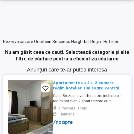
Rezerva cazare Odorheiu Secuiesc Harghita | Regim Hotelier
Nu am găsit ceea ce cauți.
Selectează categoria și alte
filtre de căutare pentru a eficientiza căutarea
Anunțuri care te-ar putea interesa
Apartamente cu 1 si 2 camere
regim hotelier Timisoara central
Casa Brezeanu va ofera spre inchiriere in
regim hotelier: 2 apartamente cu 2
dormitoare, baie si bucatarie proprie. (4
Timisoara, Timis
locuri cazare in fiecare apartament) 1
1 ianuarie
apartament cu 1 dormitor, baie si
/noapte
bucatarie proprie. (3 locuri cazare) Fiecare
apartament dispune de bucatarie complet
utilata,baie cu cabina ...