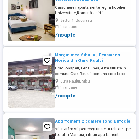
Garsoniere i apartamente regim hotelier
Universitate,Romană,Uniri i
Victoriei,renovate recent i utilate complet.
Sector 1, Bucuresti
Preț: De la 120-200 lei pentru 3 ore Preț
1 ianuarie
garsoniere 120-200 lei pentru noapte Preț
/noapte
apartamente 200-300 lei pentru noapte
Cazare muncitori
Marginimea Sibiului, Pensiunea
Norica din Gura Raului
Dragi oaspeti, Pensiunea, este situata in
comuna Gura Raului, comuna care face
parte din salba celor mai vechi, frumoase
Gura Raului, Sibiu
si instarite asezari ce alcatuiesc
1 ianuarie
Marginimea Sibiului, la 18 km de Sibiu in
/noapte
directia Sebes (Cristian, Orlat, Gura
Raului). Pentru cazare va stau la dispozitie
14 locuri in 7 camere ...
Apartament 2 camere zona Butoaie
Vă invităm să petreceți un sejur relaxant pe
litoral în Mamaia, într-un apartament