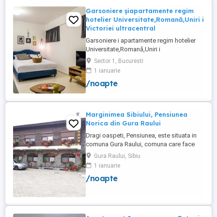
Garsoniere șiapartamente regim
hotelier Universitate,Romană,Uniri i
Victoriei ultracentral
Garsoniere i apartamente regim hotelier
Universitate,Romană,Uniri i
Victoriei,renovate recent i utilate complet.
Sector 1, Bucuresti
Preț: De la 120-200 lei pentru 3 ore Preț
1 ianuarie
garsoniere 120-200 lei pentru noapte Preț
/noapte
apartamente 200-300 lei pentru noapte
Cazare muncitori
Marginimea Sibiului, Pensiunea
Norica din Gura Raului
Dragi oaspeti, Pensiunea, este situata in
comuna Gura Raului, comuna care face
parte din salba celor mai vechi, frumoase
Gura Raului, Sibiu
si instarite asezari ce alcatuiesc
1 ianuarie
Marginimea Sibiului, la 18 km de Sibiu in
/noapte
directia Sebes (Cristian, Orlat, Gura
Raului). Pentru cazare va stau la dispozitie
14 locuri in 7 camere ...