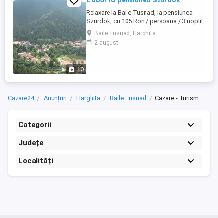
ciubăr la pensiunea Szurdok
Relaxare la Baile Tusnad, la pensiunea
Szurdok, cu 105 Ron / persoana / 3 nopti!
Cazarea puteți plăti cu tichete de vacanță!
Baile Tusnad, Harghita
De astăzi puteți face baie în ciubărul
2 august
instalat în curtea pensiunii. Situată la 200
de m de la centrul staţiunii, pensiunea
oferă o imagine deosebită asupra defileul
10
Oltului ...
Cazare24
Anunțuri
Harghita
Baile Tusnad
Cazare - Turism
Categorii
Județe
Localități