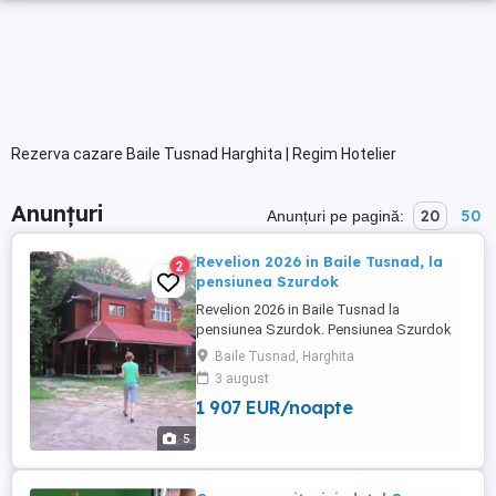
Rezerva cazare Baile Tusnad Harghita | Regim Hotelier
Anunțuri
20
50
Anunțuri pe pagină:
Revelion 2026 in Baile Tusnad, la
2
pensiunea Szurdok
Revelion 2026 in Baile Tusnad la
pensiunea Szurdok. Pensiunea Szurdok
cu 40 de locuri de cazare vă așteaptă de
Baile Tusnad, Harghita
Revelion la Băile Tușnad! Pensiunea se
3 august
închiriează de Revelion 2026 la 10000 Ron,
1 907 EUR/noapte
pe 3 nopți. Vă aşteptăm la pensiunea
Szurdok, din Băile Tuşnad, unde putem
5
oferi cazare si sala de recreere ...