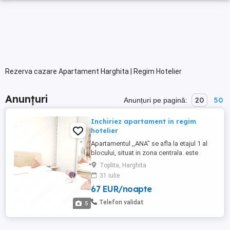
Rezerva cazare Apartament Harghita | Regim Hotelier
Anunțuri
20
50
Anunțuri pe pagină:
Inchiriez apartament in regim
hotelier
Apartamentul ,,ANA" se afla la etajul 1 al
blocului, situat in zona centrala. este
compus din 2 dormitoare decomandate si
Toplita, Harghita
o bucătărie complet utilata, un balcon
31 iulie
unde este amenajat un loc pentru fumat.
67 EUR/noapte
Pentru detalii suplimentare si inchiriere
relatii la telefon
Telefon validat
5